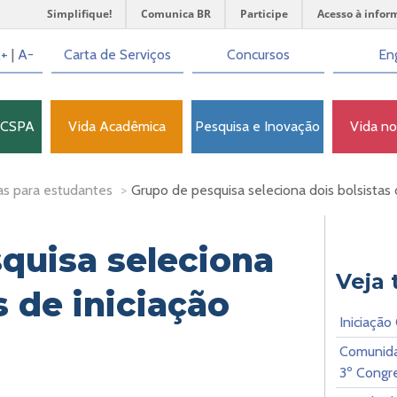
Simplifique!
Comunica BR
Participe
Acesso à infor
+
|
A-
Carta de Serviços
Concursos
Eng
FCSPA
Vida Acadêmica
Pesquisa e Inovação
Vida n
as para estudantes
>
Grupo de pesquisa seleciona dois bolsistas d
quisa seleciona
Veja
s de iniciação
Iniciação
Comunida
3º Cong