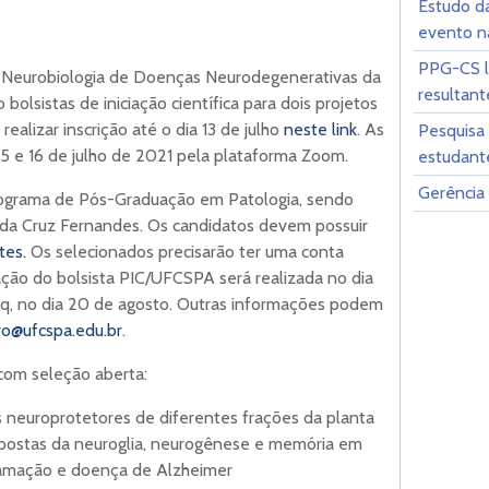
Estudo d
evento n
PPG-CS l
 Neurobiologia de Doenças Neurodegenerativas da
resultant
olsistas de iniciação científica para dois projetos
ealizar inscrição até o dia 13 de julho
neste link
. As
Pesquisa
 15 e 16 de julho de 2021 pela plataforma Zoom.
estudante
Gerência 
Programa de Pós-Graduação em Patologia, sendo
 da Cruz Fernandes. Os candidatos devem possuir
tes.
Os selecionados precisarão ter uma conta
ação do bolsista PIC/UFCSPA será realizada no dia
Pq, no dia 20 de agosto. Outras informações podem
o@ufcspa.edu.br
.
 com seleção aberta:
s neuroprotetores de diferentes frações da planta
spostas da neuroglia, neurogênese e memória em
lamação e doença de Alzheimer