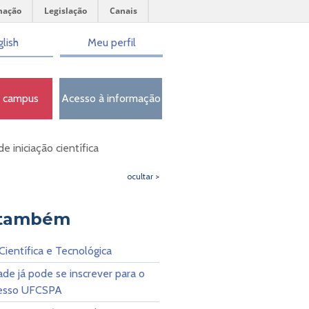
mação
Legislação
Canais
lish
Meu perfil
o campus
Acesso à informação
e iniciação científica
ocultar >
 também
 Científica e Tecnológica
de já pode se inscrever para o
resso UFCSPA