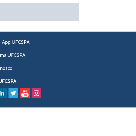
o App UFCSPA
ama UFCSPA
onosco
 UFCSPA