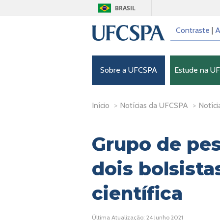
BRASIL
Contraste
|
A
Sobre a UFCSPA
Estude na U
Início
>
Notícias da UFCSPA
>
Notíci
Grupo de pes
dois bolsista
científica
Última Atualização: 24 Junho 2021