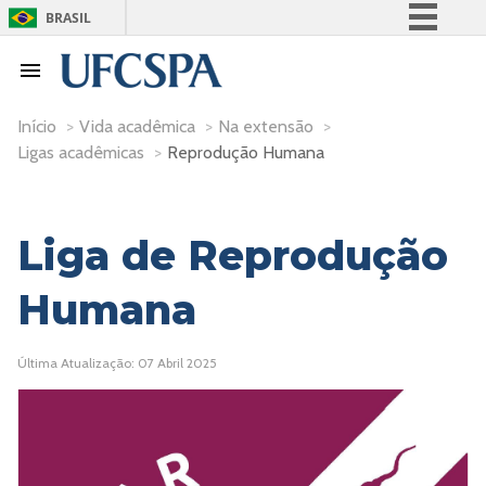
BRASIL
Simplifique!
Comunica BR
Participe
Início
>
Vida acadêmica
>
Na extensão
>
Ligas acadêmicas
>
Reprodução Humana
Acesso à informação
Legislação
Canais
Liga de Reprodução
Humana
Última Atualização: 07 Abril 2025