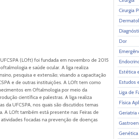
Cirurgia
Cirurgia P
Dermatol
Diagnóst
Dor
Emergênc
a UFCSPA (LOft) foi fundada em novembro de 2015
Endocrin
ftalmologia e saúde ocular. A liga realiza
Estética 
nsino, pesquisa e extensão; visando a capacitação
Estudos 
SPA e de outras instituições. A LOft tem como
hecimentos em Oftalmologia por meio da
Liga de 
rodução científica e palestras. A liga realiza
Física Ap
as da UFCSPA, nos quais são discutidos temas
ia. A LOft também está presente nas Feiras de
Geriatria
atividades focadas na prevenção de doenças
Gastroen
Genética