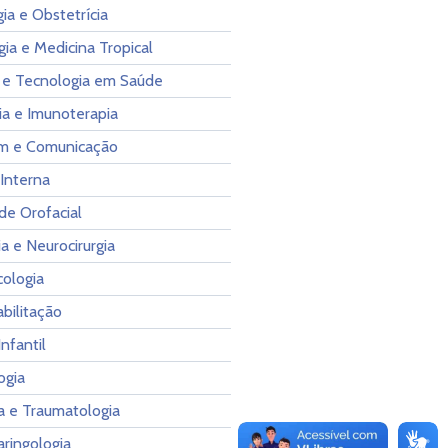
ia e Obstetrícia
gia e Medicina Tropical
 e Tecnologia em Saúde
ia e Imunoterapia
m e Comunicação
Interna
de Orofacial
a e Neurocirurgia
cologia
bilitação
Infantil
ogia
a e Traumatologia
aringologia