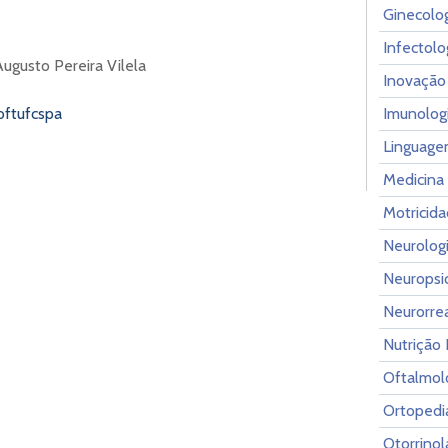
Ginecolog
Infectolo
Augusto Pereira Vilela
Inovação
Imunolog
ftufcspa
Linguage
Medicina 
Motricida
Neurologi
Neuropsi
Neurorrea
Nutrição 
Oftalmol
Ortopedi
Otorrinol