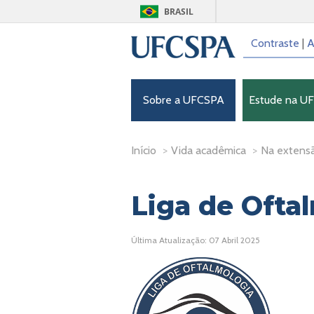
BRASIL
Contraste
|
A
Sobre a UFCSPA
Estude na U
Início
>
Vida acadêmica
>
Na extens
Liga de Ofta
Última Atualização: 07 Abril 2025