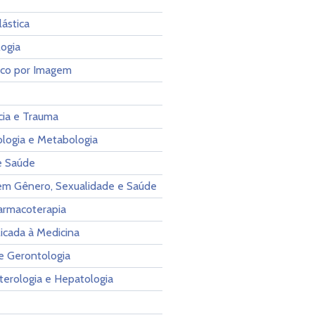
lástica
ogia
ico por Imagem
ia e Trauma
ologia e Metabologia
e Saúde
em Gênero, Sexualidade e Saúde
Farmacoterapia
licada à Medicina
 e Gerontologia
terologia e Hepatologia