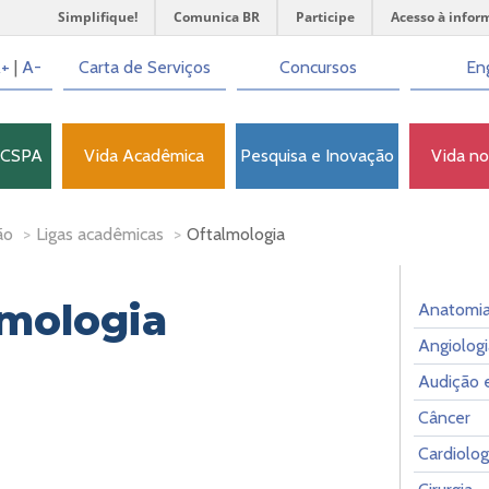
Simplifique!
Comunica BR
Participe
Acesso à infor
+
|
A-
Carta de Serviços
Concursos
Eng
FCSPA
Vida Acadêmica
Pesquisa e Inovação
Vida n
ão
>
Ligas acadêmicas
>
Oftalmologia
lmologia
Anatomi
Angiologi
Audição e
Câncer
Cardiolog