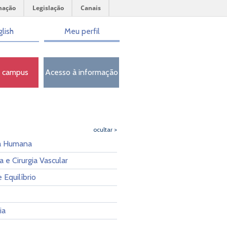
mação
Legislação
Canais
lish
Meu perfil
o campus
Acesso à informação
ocultar >
a Humana
a e Cirurgia Vascular
 Equilíbrio
ia