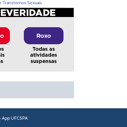
e Transtornos Sexuais
o App UFCSPA