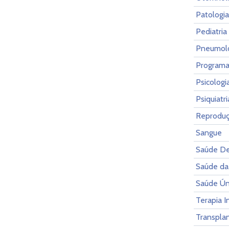
Patologia
Pediatria
Pneumol
Programa
Psicolog
Psiquiatr
Reprodu
Sangue
Saúde De
Saúde da
Saúde Ún
Terapia I
Transpla