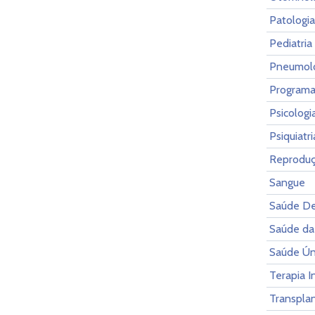
Patologia
Pediatria
Pneumol
Programa
Psicolog
Psiquiatr
Reprodu
Sangue
Saúde De
Saúde da
Saúde Ún
Terapia I
Transpla