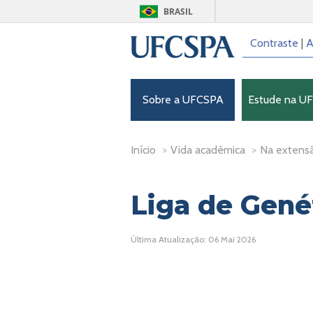
BRASIL
Contraste
|
A
Sobre a UFCSPA
Estude na U
Início
>
Vida acadêmica
>
Na extens
Liga de Gené
Última Atualização: 06 Mai 2026