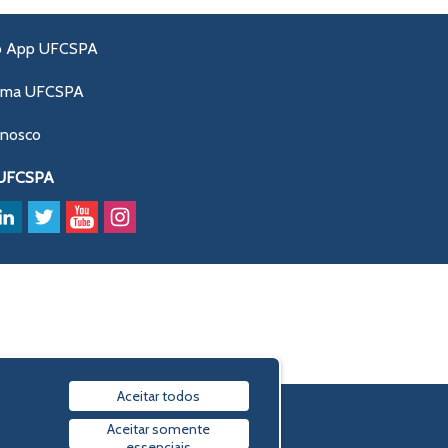
o App UFCSPA
ama UFCSPA
onosco
 UFCSPA
Aceitar todos
Política de privacidade
Aceitar somente
essenciais