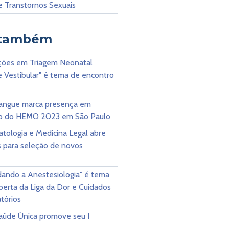
e Transtornos Sexuais
 também
ações em Triagem Neonatal
e Vestibular" é tema de encontro
Sangue marca presença em
p do HEMO 2023 em São Paulo
atologia e Medicina Legal abre
s para seleção de novos
ando a Anestesiologia" é tema
berta da Liga da Dor e Cuidados
tórios
Saúde Única promove seu I