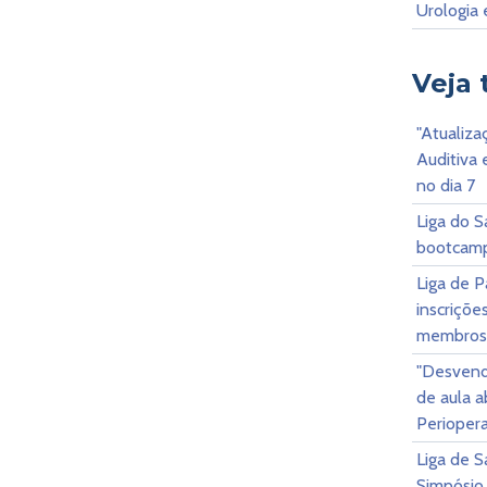
Urologia 
Veja
"Atualiz
Auditiva 
no dia 7
Liga do 
bootcam
Liga de P
inscriçõe
membros
"Desvend
de aula a
Periopera
Liga de 
Simpósio