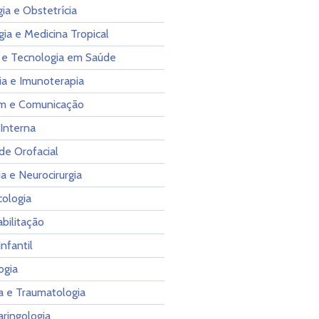
ia e Obstetrícia
gia e Medicina Tropical
 e Tecnologia em Saúde
ia e Imunoterapia
m e Comunicação
Interna
de Orofacial
a e Neurocirurgia
cologia
bilitação
Infantil
ogia
a e Traumatologia
aringologia