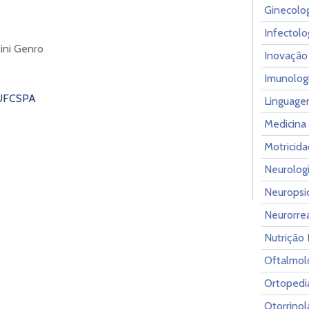
Ginecolog
Infectolo
lini Genro
Inovação
Imunolog
nUFCSPA
Linguage
Medicina 
Motricida
Neurologi
Neuropsi
Neurorrea
Nutrição 
Oftalmol
Ortopedi
Otorrinol