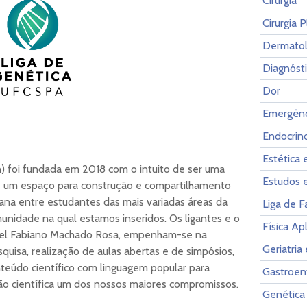
Cirurgia
Cirurgia P
Dermatol
Diagnóst
Dor
Emergênc
Endocrin
Estética 
) foi fundada em 2018 com o intuito de ser uma
Estudos 
ga é um espaço para construção e compartilhamento
na entre estudantes das mais variadas áreas da
Liga de 
unidade na qual estamos inseridos. Os ligantes e o
Física Ap
fael Fabiano Machado Rosa, empenham-se na
Geriatria
squisa, realização de aulas abertas e de simpósios,
nteúdo científico com linguagem popular para
Gastroen
ção científica um dos nossos maiores compromissos.
Genética