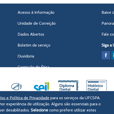
Acesso à Informação
Baixe 
Unidade de Correição
Panor
Dados Abertos
Fale c
Boletim de serviço
Siga a
Ouvidoria
Comissão de Ética
so e Política de Privacidade
para os serviços da UFCSPA.
hor experiência de utilização. Alguns são essenciais para o
ências da Saúde de Porto Alegre
er desabilitados.
Selecione
como prefere utilizar estes