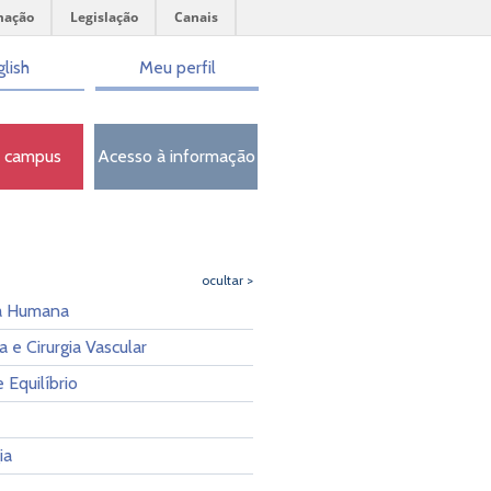
mação
Legislação
Canais
lish
Meu perfil
o campus
Acesso à informação
ocultar >
a Humana
a e Cirurgia Vascular
 Equilíbrio
ia