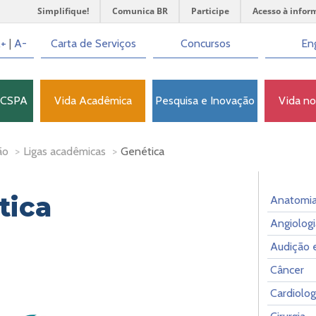
Simplifique!
Comunica BR
Participe
Acesso à infor
+
|
A-
Carta de Serviços
Concursos
Eng
FCSPA
Vida Acadêmica
Pesquisa e Inovação
Vida n
ão
>
Ligas acadêmicas
>
Genética
tica
Anatomi
Angiologi
Audição e
Câncer
Cardiolog