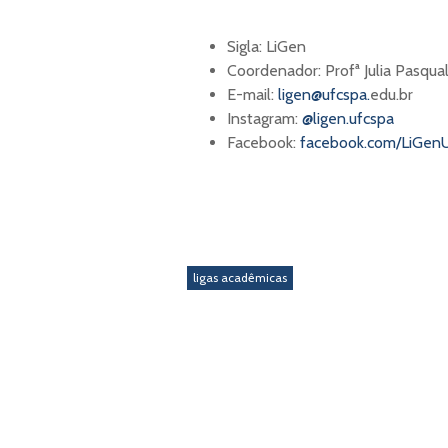
Sigla: LiGen
Coordenador: Profª Julia Pasqua
E-mail:
ligen@ufcspa.
edu.br
Instagram:
@ligen.ufcspa
Facebook:
facebook.com/LiGe
ligas acadêmicas