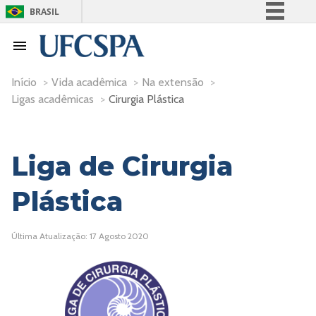
BRASIL
Simplifique!
Comunica BR
Participe
Início
>
Vida acadêmica
>
Na extensão
>
Ligas acadêmicas
>
Cirurgia Plástica
Acesso à informação
Legislação
Canais
Liga de Cirurgia
Plástica
Última Atualização: 17 Agosto 2020