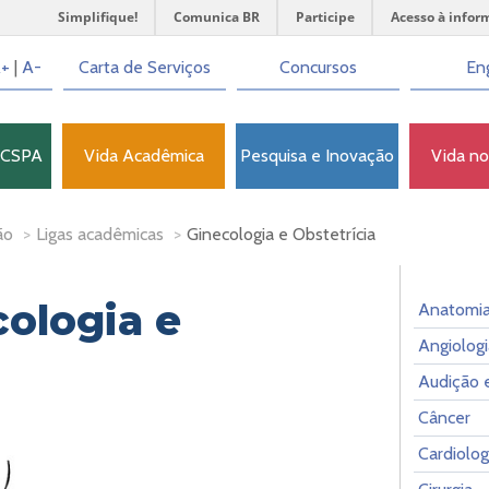
Simplifique!
Comunica BR
Participe
Acesso à infor
+
|
A-
Carta de Serviços
Concursos
Eng
FCSPA
Vida Acadêmica
Pesquisa e Inovação
Vida n
ão
>
Ligas acadêmicas
>
Ginecologia e Obstetrícia
cologia e
Anatomi
Angiologi
Audição e
Câncer
Cardiolog