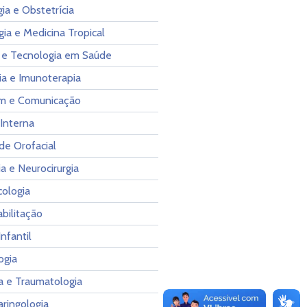
ia e Obstetrícia
gia e Medicina Tropical
 e Tecnologia em Saúde
ia e Imunoterapia
m e Comunicação
Interna
de Orofacial
a e Neurocirurgia
cologia
bilitação
Infantil
ogia
a e Traumatologia
aringologia