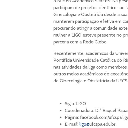
o Núcleo Acadêmico SIMERS. Na pesqui
participam de projetos científicos a
Ginecologia e Obstetrícia desde a su
manterem participação efetiva em con
procurando atingir a comunidade ex
mulher a LIGO esteve presente no pr
parceria com a Rede Globo.
Recentemente, acadêmicos da Univer
Pontifícia Universidade Católica do R
nas atividades da liga como membros 
outros meios acadêmicos de excelênci
de Ginecologia e Obstetrícia da UFCS
Sigla: LIGO
Coordenadora: Drª Raquel Papa
Página: facebook.com/ufcspa.li
E-mail:
ligo@
ufcspa.edu.br