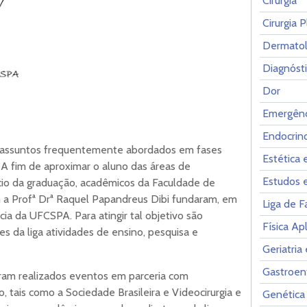
Cirurgia
Cirurgia P
Dermatol
Diagnóst
Dor
Emergênc
Endocrin
o assuntos frequentemente abordados em fases
Estética 
A fim de aproximar o aluno das áreas de
Estudos 
ício da graduação, acadêmicos da Faculdade de
a Profª Drª Raquel Papandreus Dibi fundaram, em
Liga de 
cia da UFCSPA. Para atingir tal objetivo são
Física Ap
 da liga atividades de ensino, pesquisa e
Geriatria
Gastroen
oram realizados eventos em parceria com
, tais como a Sociedade Brasileira e Videocirurgia e
Genética