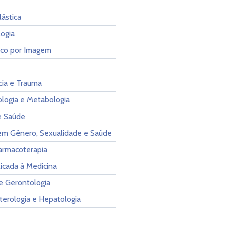
lástica
ogia
ico por Imagem
ia e Trauma
ologia e Metabologia
e Saúde
em Gênero, Sexualidade e Saúde
Farmacoterapia
licada à Medicina
 e Gerontologia
terologia e Hepatologia