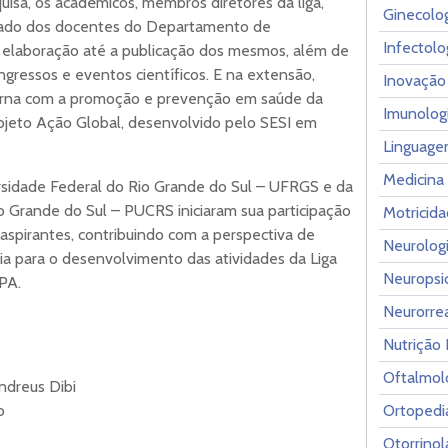
sa, os acadêmicos, membros diretores da liga,
Ginecolog
o lado dos docentes do Departamento de
Infectolo
a elaboração até a publicação dos mesmos, além de
gressos e eventos científicos. E na extensão,
Inovação
terna com a promoção e prevenção em saúde da
Imunolog
ojeto Ação Global, desenvolvido pelo SESI em
Linguage
Medicina 
sidade Federal do Rio Grande do Sul – UFRGS e da
io Grande do Sul – PUCRS iniciaram sua participação
Motricida
aspirantes, contribuindo com a perspectiva de
Neurologi
a para o desenvolvimento das atividades da Liga
Neuropsi
PA.
Neurorrea
Nutrição 
Oftalmol
ndreus Dibi
go
Ortopedi
Otorrinol