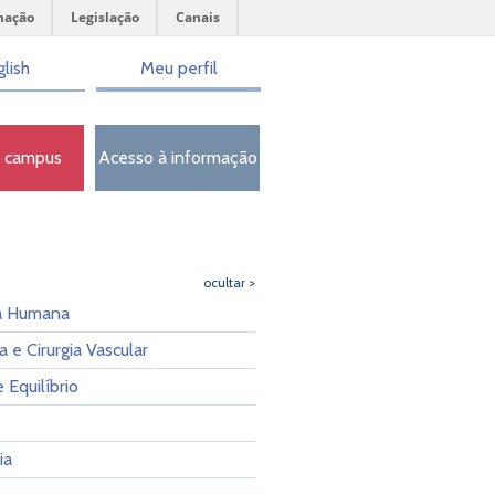
mação
Legislação
Canais
lish
Meu perfil
o campus
Acesso à informação
ocultar >
a Humana
a e Cirurgia Vascular
 Equilíbrio
ia