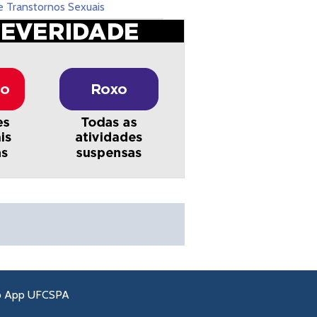
e Transtornos Sexuais
o App UFCSPA