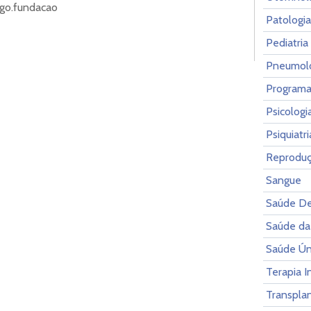
igo.fundacao
Patologia
Pediatria
Pneumol
Programa
Psicolog
Psiquiatr
Reprodu
Sangue
Saúde De
Saúde da
Saúde Ún
Terapia I
Transpla