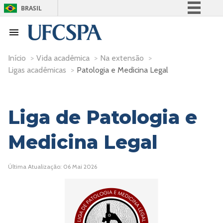
BRASIL
Simplifique!
Comunica BR
Participe
Início
>
Vida acadêmica
>
Na extensão
>
Ligas acadêmicas
>
Patologia e Medicina Legal
Acesso à informação
Legislação
Canais
Liga de Patologia e
Medicina Legal
Última Atualização: 06 Mai 2026