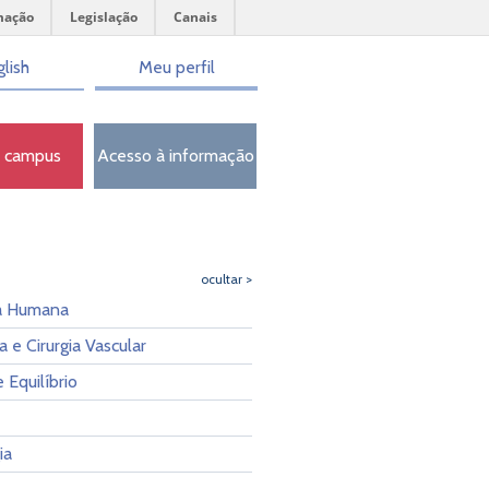
mação
Legislação
Canais
lish
Meu perfil
o campus
Acesso à informação
ocultar >
a Humana
a e Cirurgia Vascular
 Equilíbrio
ia