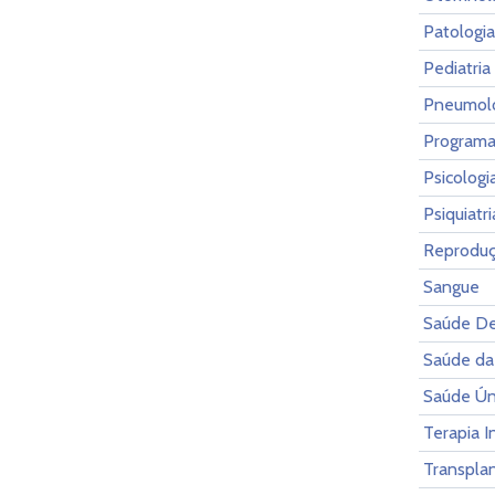
Patologia
Pediatria
Pneumol
Programa
Psicolog
Psiquiatr
Reprodu
Sangue
Saúde De
Saúde da
Saúde Ún
Terapia I
Transpla