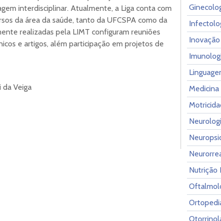
Ginecolog
gem interdisciplinar. Atualmente, a Liga conta com
cursos da área da saúde, tanto da UFCSPA como da
Infectolo
ente realizadas pela LIMT configuram reuniões
Inovação
nicos e artigos, além participação em projetos de
Imunolog
Linguage
i da Veiga
Medicina 
Motricida
Neurologi
Neuropsi
Neurorrea
Nutrição 
Oftalmol
Ortopedi
Otorrinol