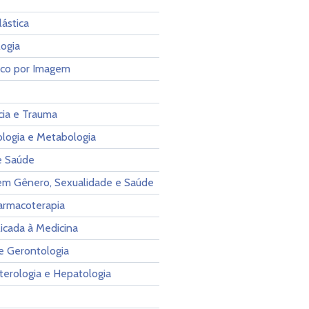
lástica
ogia
ico por Imagem
ia e Trauma
ologia e Metabologia
e Saúde
em Gênero, Sexualidade e Saúde
Farmacoterapia
licada à Medicina
 e Gerontologia
terologia e Hepatologia