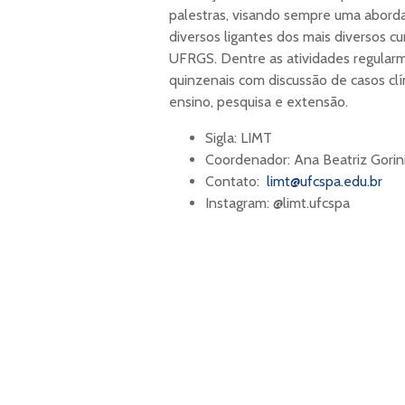
palestras, visando sempre uma aborda
diversos ligantes dos mais diversos 
UFRGS. Dentre as atividades regularm
quinzenais com discussão de casos clí
ensino, pesquisa e extensão.
Sigla: LIMT
Coordenador: Ana Beatriz Gorin
Contato:
limt@ufcspa.edu.br
Instagram: @limt.ufcspa