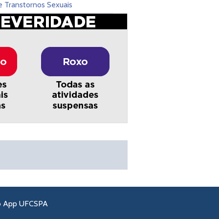
e Transtornos Sexuais
o App UFCSPA