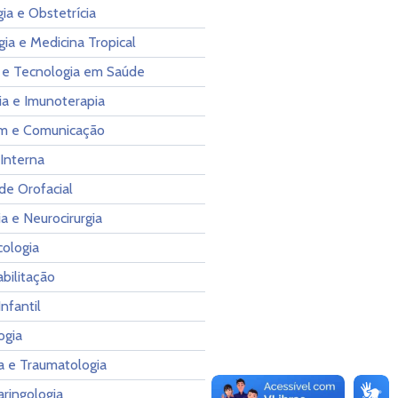
ia e Obstetrícia
gia e Medicina Tropical
 e Tecnologia em Saúde
ia e Imunoterapia
m e Comunicação
Interna
de Orofacial
a e Neurocirurgia
cologia
bilitação
Infantil
ogia
a e Traumatologia
aringologia