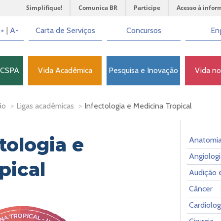
Simplifique!
Comunica BR
Participe
Acesso à infor
+
|
A-
Carta de Serviços
Concursos
Eng
FCSPA
Vida Acadêmica
Pesquisa e Inovação
Vida n
ão
>
Ligas acadêmicas
>
Infectologia e Medicina Tropical
tologia e
Anatomi
Angiologi
pical
Audição e
Câncer
Cardiolog