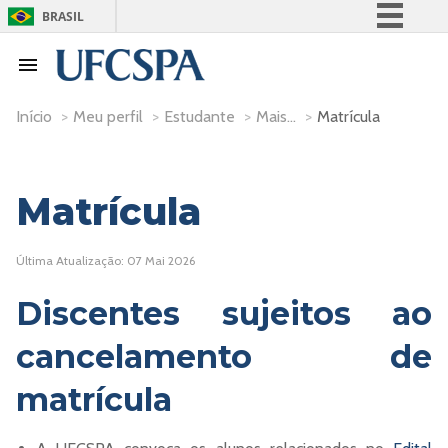
BRASIL
Simplifique!
Comunica BR
Participe
Início
>
Meu perfil
>
Estudante
>
Mais...
>
Matrícula
Acesso à informação
Legislação
Matrícula
Canais
Última Atualização: 07 Mai 2026
Discentes sujeitos ao
cancelamento de
matrícula