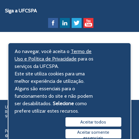
Siga a UFCSPA
Ao navegar, você aceita o
Termo de
Uso e Política de Privacidade
para os
serviços da UFCSPA.
Este site utiliza cookies para uma
melhor experiência de utilização.
Alguns são essenciais para o
funcionamento do site e não podem
ser desabilitados.
Selecione
como
UFCSPA – Universidade Federal de Ciências da Saúde de Porto Alegre
prefere utilizar estes recursos.
Rua Sarmento Leite, 245 - Centro Histórico
90050-170 Porto Alegre, RS, Brasil
Aceitar todos
Política de privacidade
Aceitar somente
© 2009-2026 UFCSPA
essenciais