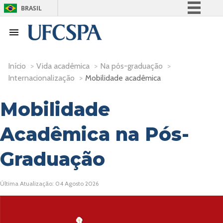
BRASIL
Simplifique!
Comunica BR
Participe
Início
>
Vida acadêmica
>
Na pós-graduação
>
Acesso à informação
Internacionalização
>
Mobilidade acadêmica
Legislação
Mobilidade
Canais
Acadêmica na Pós-
Graduação
Última Atualização: 04 Agosto 2026