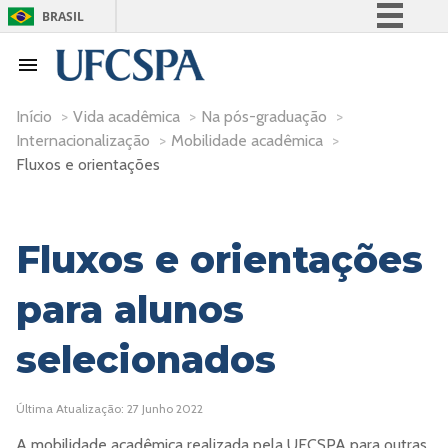
BRASIL
Simplifique!
Comunica BR
Participe
Início
>
Vida acadêmica
>
Na pós-graduação
>
Internacionalização
>
Mobilidade acadêmica
>
Acesso à informação
Fluxos e orientações
Legislação
Canais
Fluxos e orientações
para alunos
selecionados
Última Atualização: 27 Junho 2022
A mobilidade acadêmica realizada pela UFCSPA para outras