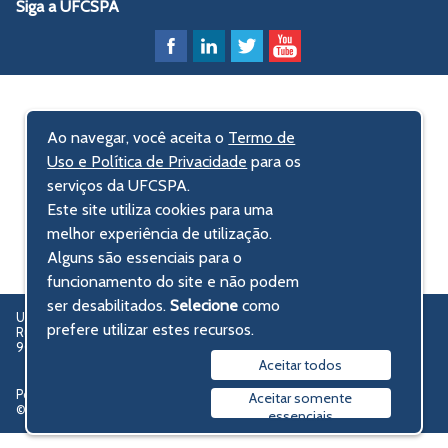
Siga a UFCSPA
Ao navegar, você aceita o
Termo de
Uso e Política de Privacidade
para os
serviços da UFCSPA.
Este site utiliza cookies para uma
melhor experiência de utilização.
Alguns são essenciais para o
funcionamento do site e não podem
ser desabilitados.
Selecione
como
UFCSPA – Universidade Federal de Ciências da Saúde de Porto Alegre
prefere utilizar estes recursos.
Rua Sarmento Leite, 245 - Centro Histórico
90050-170 Porto Alegre, RS, Brasil
Aceitar todos
Política de privacidade
Aceitar somente
© 2009-2026 UFCSPA
essenciais