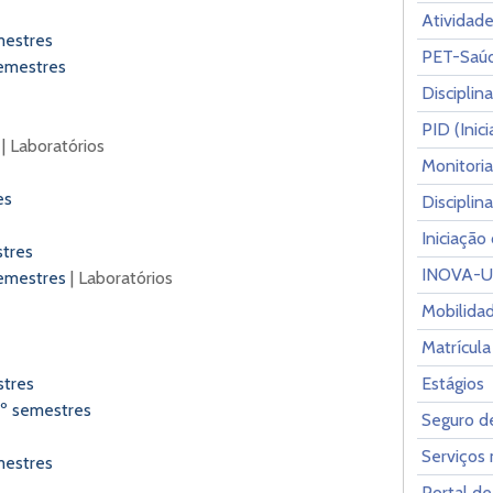
Atividad
mestres
PET-Saú
semestres
Disciplin
PID (Inic
| Laboratórios
Monitoria
res
Disciplin
Iniciação 
stres
INOVA-
semestres
| Laboratórios
Mobilida
Matrícula
stres
Estágios
2º semestres
Seguro d
Serviços m
emestres
Portal d