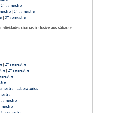
|
2º semestre
mestre
|
2º semestre
re
|
2º semestre
 atividades diurnas, inclusive aos sábados.
re
|
2º semestre
tre
|
2º semestre
emestre
tre
emestre
|
Laboratórios
mestre
 semestre
emestre
|
2º semestre