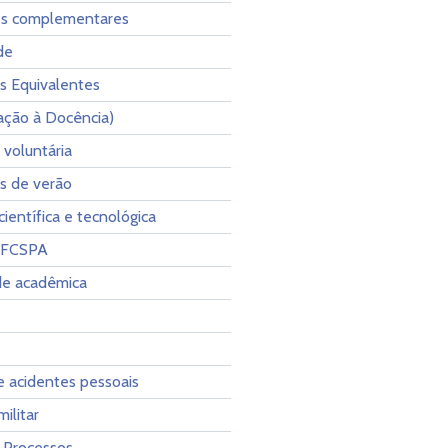
es complementares
de
as Equivalentes
iação à Docência)
 voluntária
as de verão
científica e tecnológica
UFCSPA
de acadêmica
e acidentes pessoais
ilitar
e Processos