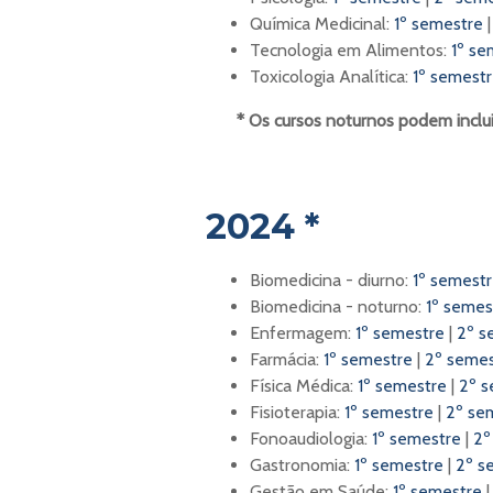
Química Medicinal:
1º semestre
Tecnologia em Alimentos:
1º se
Toxicologia Analítica:
1º semest
* Os cursos noturnos podem incluir
2024 *
Biomedicina - diurno:
1º semest
Biomedicina - noturno:
1º semes
Enfermagem:
1º semestre
|
2º s
Farmácia:
1º semestre
|
2º semes
Física Médica:
1º semestre
|
2º s
Fisioterapia:
1º semestre
|
2º se
Fonoaudiologia:
1º semestre
|
2º
Gastronomia:
1º semestre
|
2º s
Gestão em Saúde:
1º semestre