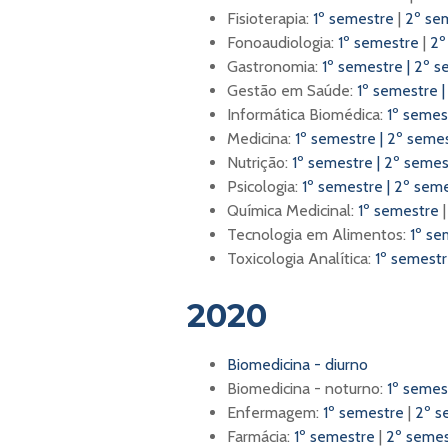
Fisioterapia:
1º semestre
|
2º se
Fonoaudiologia:
1º semestre
|
2º
Gastronomia:
1º semestre
|
2º s
Gestão em Saúde:
1º semestre
Informática Biomédica:
1º semes
Medicina:
1º semestre |
2º seme
Nutrição:
1º semestre
|
2º semes
Psicologia:
1º semestre
|
2º sem
Química Medicinal:
1º semestre
Tecnologia em Alimentos:
1º se
Toxicologia Analítica:
1º semest
2020
Biomedicina - diurno
Biomedicina - noturno:
1º seme
Enfermagem:
1º semestre
|
2º s
Farmácia:
1º semestre
|
2º semes