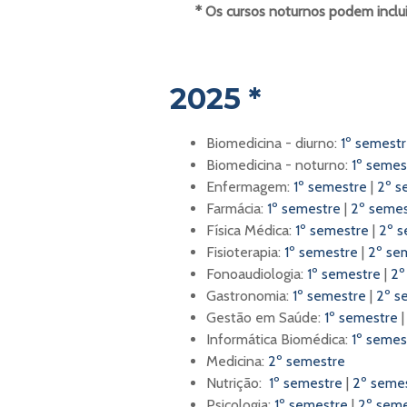
* Os cursos noturnos podem incluir
2025 *
Biomedicina - diurno:
1º semest
Biomedicina - noturno:
1º semes
Enfermagem:
1º semestre
|
2º s
Farmácia:
1º semestre
|
2º semes
Física Médica:
1º semestre
|
2º s
Fisioterapia:
1º semestre
|
2º se
Fonoaudiologia:
1º semestre
|
2º
Gastronomia:
1º semestre
|
2º s
Gestão em Saúde:
1º semestre
Informática Biomédica:
1º semes
Medicina:
2º semestre
Nutrição:
1º semestre
|
2º seme
Psicologia:
1º semestre
|
2º sem