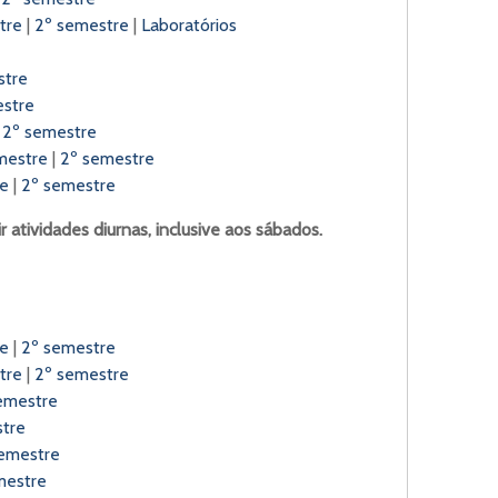
tre
|
2º semestre
|
Laboratórios
stre
estre
|
2º semestre
mestre
|
2º semestre
re
|
2º semestre
 atividades diurnas, inclusive aos sábados.
re
|
2º semestre
tre
|
2º semestre
emestre
tre
emestre
mestre