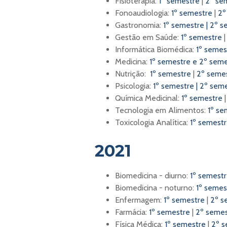
Fisioterapia:
1º semestre
|
2º se
Fonoaudiologia:
1º semestre
|
2º
Gastronomia:
1º semestre
|
2º s
Gestão em Saúde:
1º semestre
Informática Biomédica:
1º semes
Medicina:
1º semestre e 2º sem
Nutrição:
1º semestre
|
2º seme
Psicologia:
1º semestre
|
2º sem
Química Medicinal:
1º semestre
Tecnologia em Alimentos:
1º s
Toxicologia Analítica:
1º semest
2021
Biomedicina - diurno:
1º semest
Biomedicina - noturno:
1º semes
Enfermagem:
1º semestre
|
2º s
Farmácia:
1º semestre
|
2º semes
Física Médica:
1º semestre
|
2º s