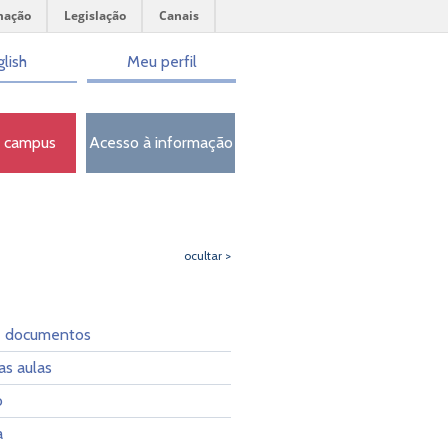
mação
Legislação
Canais
lish
Meu perfil
o campus
Acesso à informação
ocultar >
e documentos
as aulas
o
a