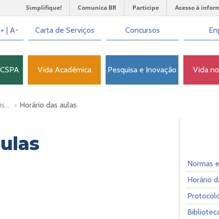
Simplifique!
Comunica BR
Participe
Acesso à infor
+
|
A-
Carta de Serviços
Concursos
Eng
FCSPA
Vida Acadêmica
Pesquisa e Inovação
Vida n
s...
>
Horário das aulas
aulas
Normas 
Horário d
Protocol
Bibliotec