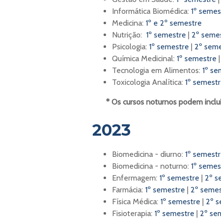
Informática Biomédica:
1º semes
Medicina:
1º e 2º semestre
Nutrição:
1º semestre
|
2º seme
Psicologia:
1º semestre
|
2º sem
Química Medicinal:
1º semestre
Tecnologia em Alimentos:
1º se
Toxicologia Analítica:
1º semest
* Os cursos noturnos podem incluir
2023
Biomedicina - diurno:
1º semest
Biomedicina - noturno:
1º semes
Enfermagem:
1º semestre
|
2º s
Farmácia:
1º semestre
|
2º semes
Física Médica:
1º semestre
|
2º s
Fisioterapia:
1º semestre
|
2º se