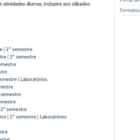
 atividades diurnas, inclusive aos sábados.
Formatur
re
|
2º semestre
tre
|
2º semestre
emestre
tre
emestre
|
Laboratórios
mestre
 semestre
emestre
|
2º semestre
tre
|
2º semestre
|
Laboratórios
stre
estre