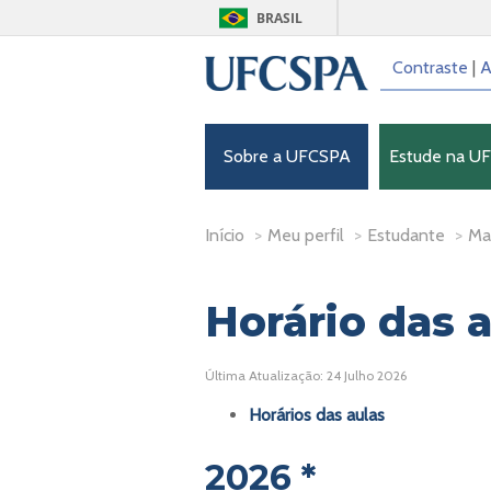
BRASIL
Contraste
|
A
Sobre a UFCSPA
Estude na U
Início
>
Meu perfil
>
Estudante
>
Mai
Horário das 
Última Atualização: 24 Julho 2026
Horários das aulas
2026 *