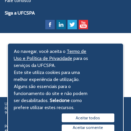
Fale conosco
Siga a UFCSPA
Ao navegar, você aceita o
Termo de
Uso e Política de Privacidade
para os
serviços da UFCSPA.
Este site utiliza cookies para uma
melhor experiência de utilização.
Alguns são essenciais para o
funcionamento do site e não podem
ser desabilitados.
Selecione
como
UFCSPA – Universidade Federal de Ciências da Saúde de Porto Alegre
prefere utilizar estes recursos.
Rua Sarmento Leite, 245 - Centro Histórico
90050-170 Porto Alegre, RS, Brasil
Aceitar todos
Política de privacidade
Aceitar somente
© 2009-2026 UFCSPA