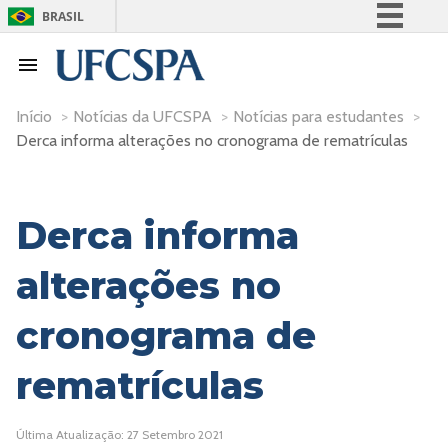
BRASIL
Simplifique!
Comunica BR
Participe
Início
>
Notícias da UFCSPA
>
Notícias para estudantes
>
Derca informa alterações no cronograma de rematrículas
Acesso à informação
Legislação
Canais
Derca informa
alterações no
cronograma de
rematrículas
Última Atualização: 27 Setembro 2021