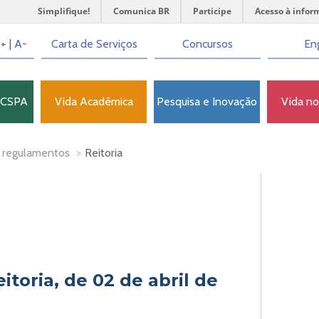
Simplifique!
Comunica BR
Participe
Acesso à infor
+
|
A-
Carta de Serviços
Concursos
Eng
FCSPA
Vida Acadêmica
Pesquisa e Inovação
Vida n
 regulamentos
>
Reitoria
itoria, de 02 de abril de