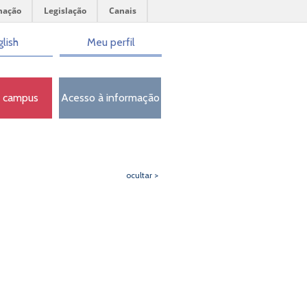
mação
Legislação
Canais
lish
Meu perfil
o campus
Acesso à informação
ocultar >