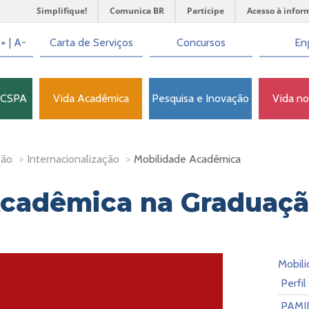
Simplifique!
Comunica BR
Participe
Acesso à infor
+
|
A-
Carta de Serviços
Concursos
Eng
FCSPA
Vida Acadêmica
Pesquisa e Inovação
Vida n
ção
>
Internacionalização
>
Mobilidade Acadêmica
Acadêmica na Graduaç
Mobil
Perfi
PAMI