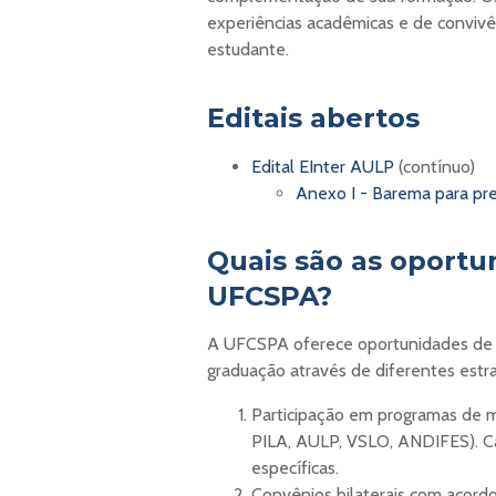
experiências acadêmicas e de convivên
estudante.
Editais abertos
Edital EInter AULP
(contínuo)
Anexo I - Barema para p
Quais são as oportu
UFCSPA?
A UFCSPA oferece oportunidades de 
graduação através de diferentes estra
Participação em programas de 
PILA, AULP, VSLO, ANDIFES). C
específicas.
Convênios bilaterais com acord