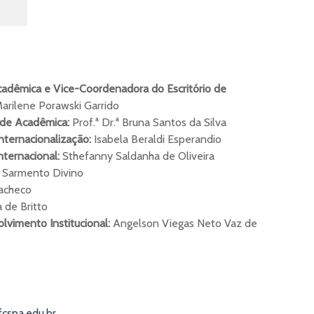
adêmica e Vice-Coordenadora do Escritório de
Marilene Porawski Garrido
ade Acadêmica:
Prof.ª Dr.ª Bruna Santos da Silva
nternacionalização:
Isabela Beraldi Esperandio
ternacional:
Sthefanny Saldanha de Oliveira
a Sarmento Divino
Pacheco
 de Britto
olvimento Institucional:
Angelson Viegas Neto Vaz de
cspa.edu.br