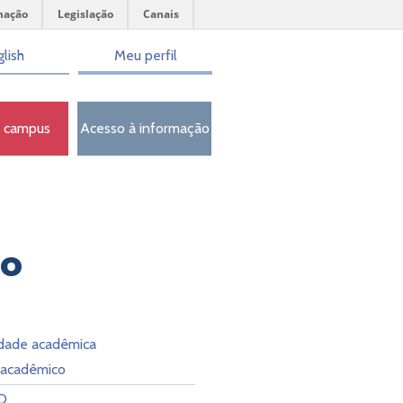
mação
Legislação
Canais
lish
Meu perfil
o campus
Acesso à informação
ão
idade acadêmica
l acadêmico
D