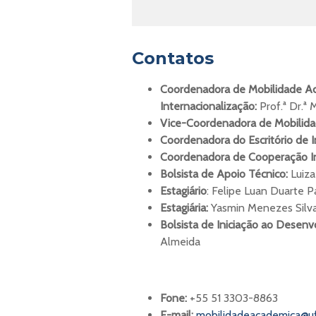
Contatos
Coordenadora de Mobilidade Ac
Internacionalização:
Prof.ª Dr.ª 
Vice-Coordenadora de Mobilid
Coordenadora do Escritório de I
Coordenadora de Cooperação In
Bolsista de Apoio Técnico:
Luiz
Estagiário
: Felipe Luan Duarte 
Estagiária:
Yasmin Menezes Silva
Bolsista de Iniciação ao Desenv
Almeida
Fone:
+55 51 3303-8863
E-mail:
mobilidadeacademica@uf