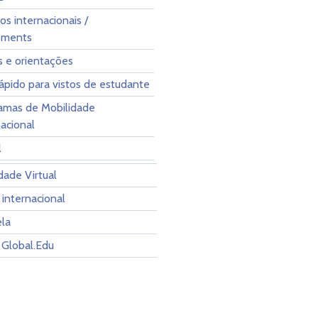
os internacionais /
ements
s e orientações
rápido para vistos de estudante
amas de Mobilidade
nacional
l
dade Virtual
internacional
la
 Global.Edu