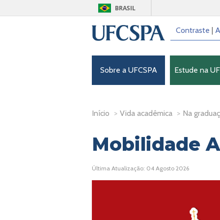
BRASIL
Contraste
|
A
Sobre a UFCSPA
Estude na U
Início
>
Vida acadêmica
>
Na gradua
Mobilidade 
Última Atualização: 04 Agosto 2026