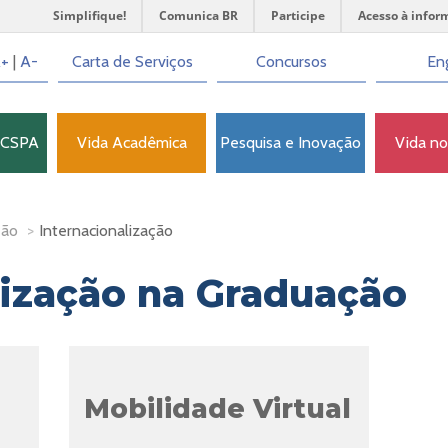
Simplifique!
Comunica BR
Participe
Acesso à infor
+
|
A-
Carta de Serviços
Concursos
Eng
FCSPA
Vida Acadêmica
Pesquisa e Inovação
Vida n
ção
>
Internacionalização
lização na Graduação
Mobilidade Virtual