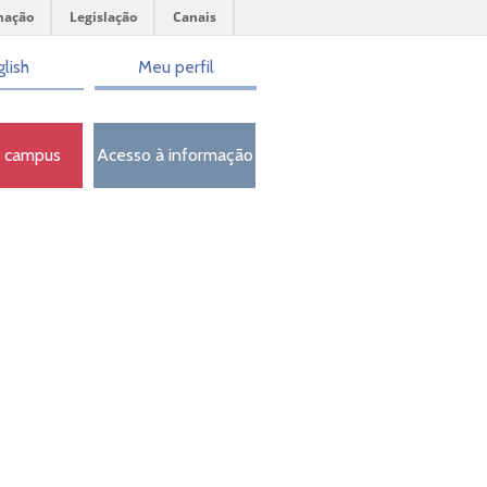
mação
Legislação
Canais
lish
Meu perfil
o campus
Acesso à informação