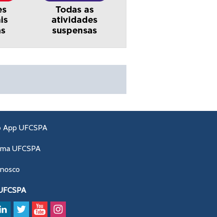
o App UFCSPA
ama UFCSPA
onosco
 UFCSPA