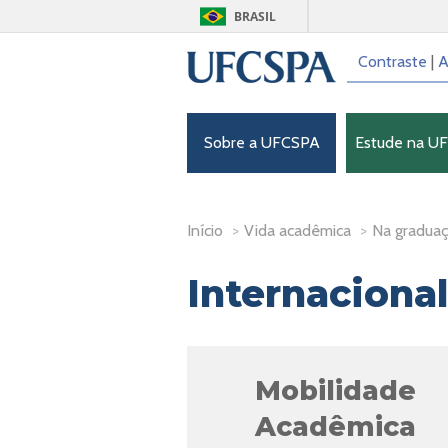
BRASIL
Contraste
|
A
Sobre a UFCSPA
Estude na U
Início
>
Vida acadêmica
>
Na gradua
Internaciona
Mobilidade
Acadêmica