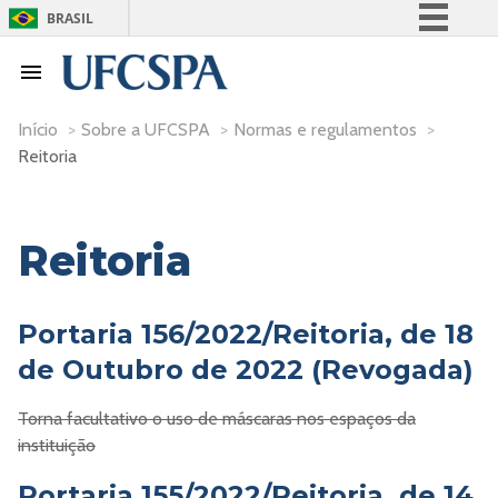
BRASIL
Simplifique!
Comunica BR
Participe
Início
>
Sobre a UFCSPA
>
Normas e regulamentos
>
Reitoria
Acesso à informação
Legislação
Canais
Reitoria
Portaria 156/2022/Reitoria, de 18
de Outubro de 2022 (Revogada)
Torna facultativo o uso de máscaras nos espaços da
instituição
Portaria 155/2022/Reitoria, de 14