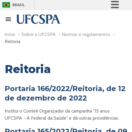
BRASIL
Simplifique!
Comunica BR
Participe
Início
>
Sobre a UFCSPA
>
Normas e regulamentos
>
Reitoria
Acesso à informação
Legislação
Canais
Reitoria
Portaria 166/2022/Reitoria, de 12
de dezembro de 2022
Institui o Comitê Organizador da campanha "15 anos
UFCSPA - A Federal da Saúde" e dá outras providências.
Portaria 165/2022/Reitoria, de 09