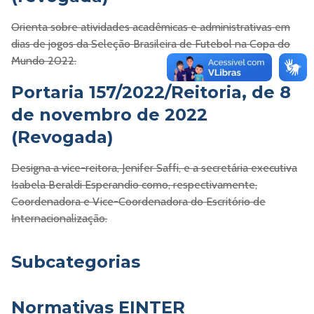
Orienta sobre atividades acadêmicas e administrativas em
dias de jogos da Seleção Brasileira de Futebol na Copa do
Mundo 2022.
Portaria 157/2022/Reitoria, de 8
de novembro de 2022
(Revogada)
Designa a vice-reitora, Jenifer Saffi, e a secretária executiva
Isabela Beraldi Esperandio como, respectivamente,
Coordenadora e Vice-Coordenadora do Escritório de
Internacionalização.
Subcategorias
Normativas EINTER