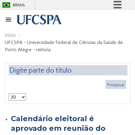
BRASIL
Simplifique!
Comunica BR
Participe
Início
>
UFCSPA - Universidade Federal de Ciências da Saúde de
Acesso à informação
Porto Alegre - reitoria
Legislação
Canais
Calendário eleitoral é
aprovado em reunião do