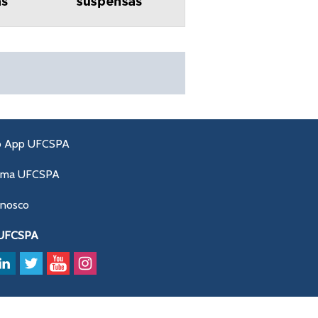
o App UFCSPA
ama UFCSPA
onosco
 UFCSPA