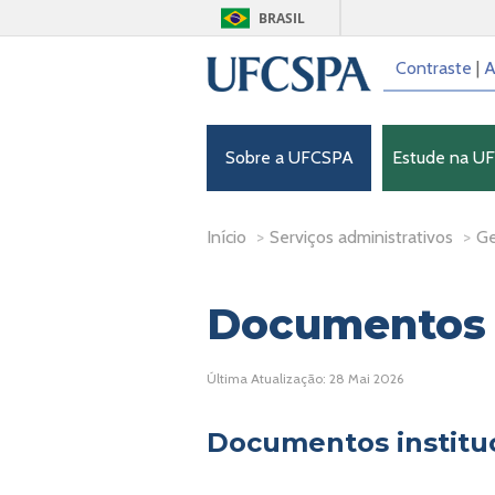
BRASIL
Contraste
|
A
Sobre a UFCSPA
Estude na U
Início
>
Serviços administrativos
>
Ge
Documentos I
Última Atualização: 28 Mai 2026
Documentos institu