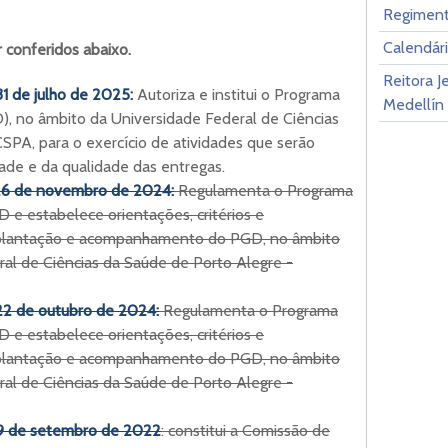
Regiment
Calendár
conferidos abaixo.
Reitora J
31 de julho de 2025:
Autoriza e institui o Programa
Medellín
 no âmbito da Universidade Federal de Ciências
SPA, para o exercício de atividades que serão
ade e da qualidade das entregas.
 26 de novembro de 2024:
Regulamenta o Programa
 estabelece orientações, critérios e
mplantação e acompanhamento do PGD, no âmbito
al de Ciências da Saúde de Porto Alegre -
 22 de outubro de 2024:
Regulamenta o Programa
 estabelece orientações, critérios e
mplantação e acompanhamento do PGD, no âmbito
al de Ciências da Saúde de Porto Alegre -
 19 de setembro de 2022
: constitui a Comissão de