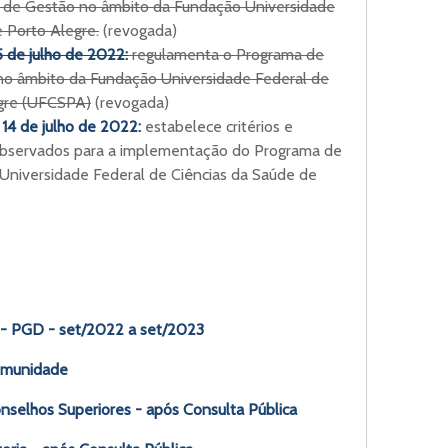
e Gestão no âmbito da Fundação Universidade
 Porto Alegre.
(revogada)
5 de julho de 2022:
regulamenta o Programa de
 no âmbito da Fundação Universidade Federal de
egre (UFCSPA)
(revogada)
14 de julho de 2022:
estabelece critérios e
observados para a implementação do Programa de
Universidade Federal de Ciências da Saúde de
- PGD - set/2022 a set/2023
Comunidade
nselhos Superiores - após Consulta Pública