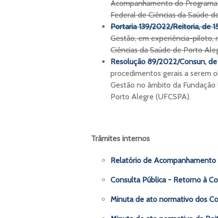
Acompanhamento do Programa d
Federal de Ciências da Saúde de
Portaria 139/2022/Reitoria, de 1
Gestão, em experiência-piloto,
Ciências da Saúde de Porto Al
Resolução 89/2022/Consun, de 
procedimentos gerais a serem 
Gestão no âmbito da Fundação 
Porto Alegre (UFCSPA).
Trâmites internos
Relatório de Acompanhamento 
Consulta Pública - Retorno à 
Minuta de ato normativo dos Co