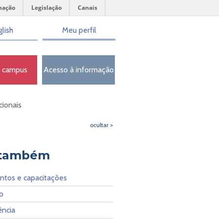
mação
Legislação
Canais
lish
Meu perfil
o campus
Acesso à informação
cionais
ocultar >
 também
ntos e capacitações
o
ência