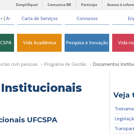
Simplifique!
Comunica BR
Participe
Acesso à infor
+
|
A-
Carta de Serviços
Concursos
Eng
FCSPA
Vida Acadêmica
Pesquisa e Inovação
Vida n
stão com pessoas
>
Programa de Gestão
>
Documentos Institu
nstitucionais
Veja
Treiname
cionais UFCSPA
Legislaçã
Transpar