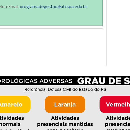
elo e-mail
programadegestao@ufcspa.edu.br