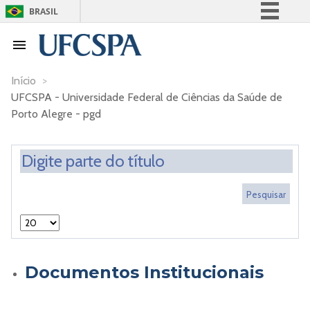
BRASIL
Simplifique!
Comunica BR
Participe
Início
>
UFCSPA - Universidade Federal de Ciências da Saúde de
Acesso à informação
Porto Alegre - pgd
Legislação
Canais
Documentos Institucionais