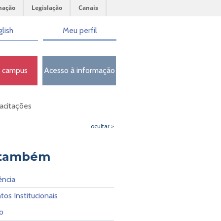
mação
Legislação
Canais
lish
Meu perfil
o campus
Acesso à informação
acitações
ocultar >
 também
ência
os Institucionais
o