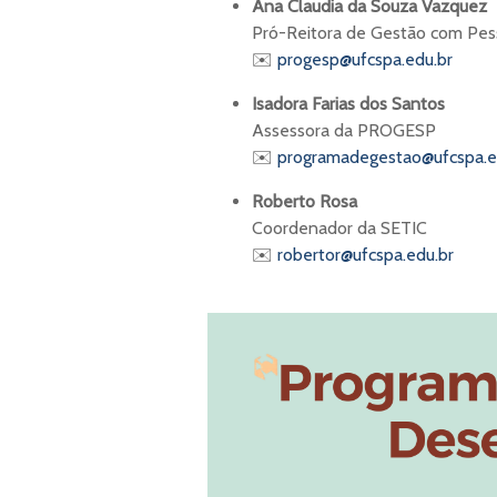
Ana Claudia da Souza Vazquez
Pró-Reitora de Gestão com Pes
✉️
progesp@ufcspa.edu.br
Isadora Farias dos Santos
Assessora da PROGESP
✉️
programadegestao@ufcspa.e
Roberto Rosa
Coordenador da SETIC
✉️
robertor@ufcspa.edu.br