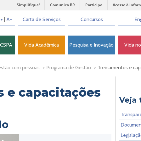
Simplifique!
Comunica BR
Participe
Acesso à infor
+
|
A-
Carta de Serviços
Concursos
Eng
FCSPA
Vida Acadêmica
Pesquisa e Inovação
Vida n
stão com pessoas
>
Programa de Gestão
>
Treinamentos e cap
 e capacitações
Veja
Transpar
do
Document
Legislaçã