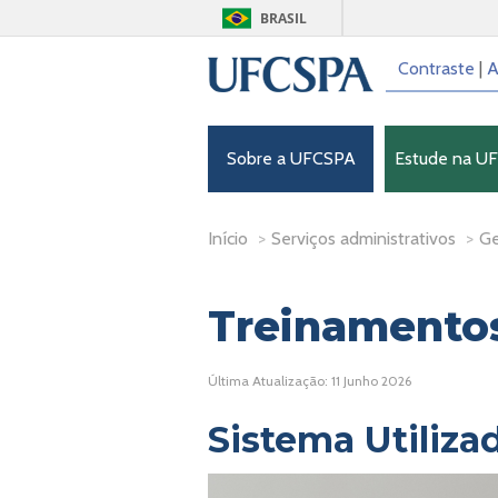
BRASIL
Contraste
|
A
Sobre a UFCSPA
Estude na U
Início
>
Serviços administrativos
>
Ge
Treinamentos
Última Atualização: 11 Junho 2026
Sistema Utiliza