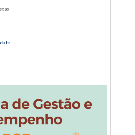
soas
du.br