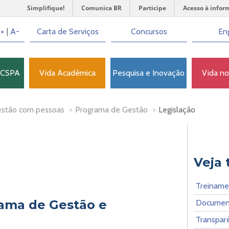
Simplifique!
Comunica BR
Participe
Acesso à infor
+
|
A-
Carta de Serviços
Concursos
Eng
FCSPA
Vida Acadêmica
Pesquisa e Inovação
Vida n
stão com pessoas
>
Programa de Gestão
>
Legislação
Veja
Treiname
rama de Gestão e
Document
Transpar