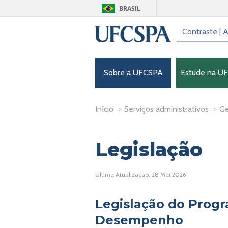
BRASIL
Contraste
|
A
Sobre a UFCSPA
Estude na U
Início
>
Serviços administrativos
>
Ge
Legislação
Última Atualização: 28 Mai 2026
Legislação do Prog
Desempenho