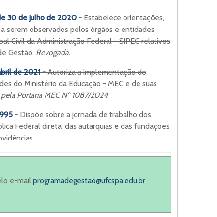
de 30 de julho de 2020
-
Estabelece orientações,
s a serem observados pelos órgãos e entidades
al Civil da Administração Federal - SIPEC relativos
de Gestão.
Revogada.
bril de 2021
-
Autoriza a implementação do
des do Ministério da Educação - MEC e de suas
pela Portaria MEC Nº 1087/2024
1995
-
Dispõe sobre a jornada de trabalho dos
lica Federal direta, das autarquias e das fundações
ovidências.
elo e-mail
programadegestao@ufcspa.edu.br