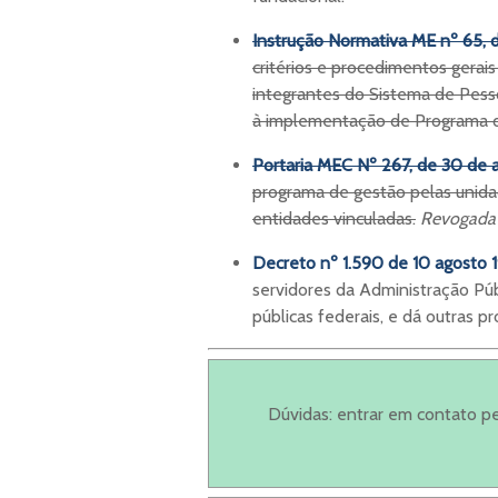
Instrução Normativa ME nº 65, 
critérios e procedimentos gerai
integrantes do Sistema de Pesso
à implementação de Programa 
Portaria MEC Nº 267, de 30 de a
programa de gestão pelas unida
entidades vinculadas.
Revogada 
Decreto nº 1.590 de 10 agosto 
servidores da Administração Púb
públicas federais, e dá outras pr
Dúvidas: entrar em contato p