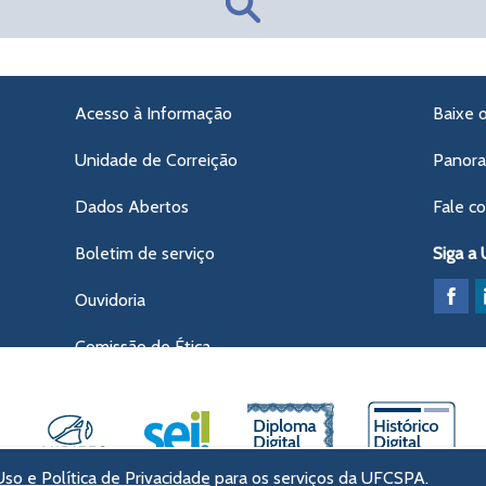
Acesso à Informação
Baixe 
Unidade de Correição
Panor
Dados Abertos
Fale c
Boletim de serviço
Siga a
Ouvidoria
Comissão de Ética
so e Política de Privacidade
para os serviços da UFCSPA.