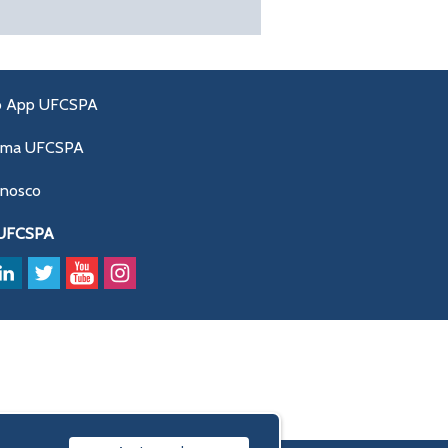
o App UFCSPA
ama UFCSPA
onosco
 UFCSPA