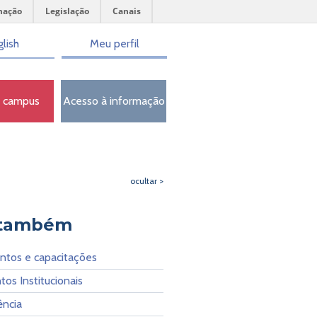
mação
Legislação
Canais
lish
Meu perfil
o campus
Acesso à informação
ocultar >
 também
ntos e capacitações
os Institucionais
ência