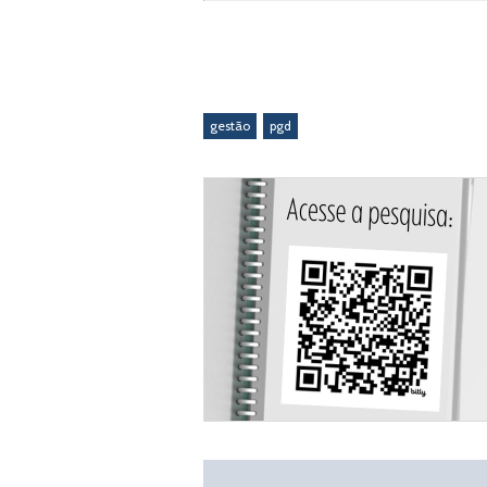
gestão
pgd