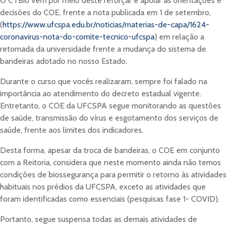
O CTBio vem por meio deste reforçar e apoiar as orientações e
decisões do COE, frente a nota publicada em 1 de setembro,
O que será solicitado no
(
https://www.ufcspa.edu.br/noticias/materias-de-capa/1624-
formulário
coronavirus-nota-do-comite-tecnico-ufcspa
) em relação a
retomada da universidade frente a mudança do sistema de
Tenha em mãos as seguintes informações:
bandeiras adotado no nosso Estado.
Título e link da publicação
Durante o curso que vocês realizaram, sempre foi falado na
Nome da revista ou local de publicação
importância ao atendimento do decreto estadual vigente.
Autores e vínculo com a UFCSPA
Entretanto, o COE da UFCSPA segue monitorando as questões
Explicação simples sobre como a pesquisa contribui para
de saúde, transmissão do vírus e esgotamento dos serviços de
a sociedade
saúde, frente aos limites dos indicadores.
Problema ou tese investigada
Desta forma, apesar da troca de bandeiras, o COE em conjunto
Objetivos
com a Reitoria, considera que neste momento ainda não temos
Metodologia (breve descrição)
condições de biossegurança para permitir o retorno às atividades
Principais resultados
habituais nos prédios da UFCSPA, exceto as atividades que
Imagem do(s) autor(es) ou relacionada à pesquisa (com
foram identificadas como essenciais (pesquisas fase 1- COVID).
direitos de uso)
Portanto, segue suspensa todas as demais atividades de