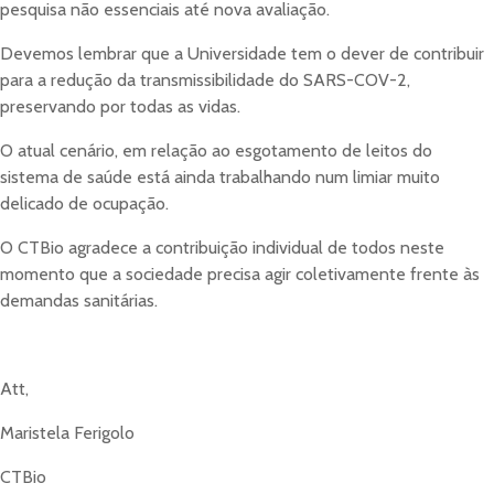
Atenção à vinculação
pesquisa não essenciais até nova avaliação.
institucional
Devemos lembrar que a Universidade tem o dever de contribuir
para a redução da transmissibilidade do SARS-COV-2,
Ao solicitar a divulgação:
preservando por todas as vidas.
Indique expressamente a
vinculação à PROPPGI – Pró-
O atual cenário, em relação ao esgotamento de leitos do
Reitoria de Pesquisa, Pós-Graduação e Inovação
na
sistema de saúde está ainda trabalhando num limiar muito
matéria jornalística.
delicado de ocupação.
Para publicações em redes sociais, solicite que a
PROPPGI seja incluída como
perfil colaborador (collab)
O CTBio agradece a contribuição individual de todos neste
nos posts.
momento que a sociedade precisa agir coletivamente frente às
demandas sanitárias.
Essa vinculação é fundamental para dar visibilidade
institucional adequada às ações de pesquisa e pós-
graduação.
Att,
🔗 Acessar o sistema de
Pedido Interno
(PI)
Maristela Ferigolo
CTBio