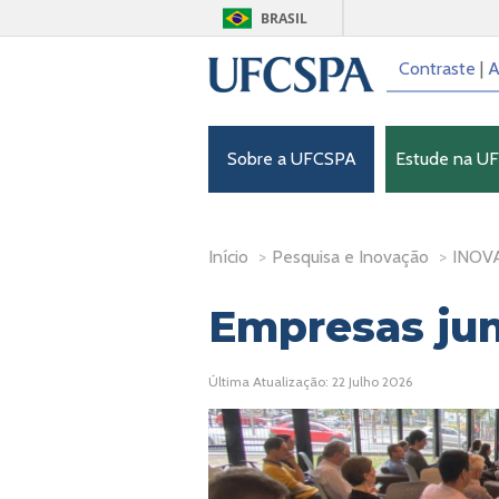
BRASIL
Contraste
|
A
Sobre a UFCSPA
Estude na U
Início
>
Pesquisa e Inovação
>
INOV
Empresas jun
Última Atualização: 22 Julho 2026