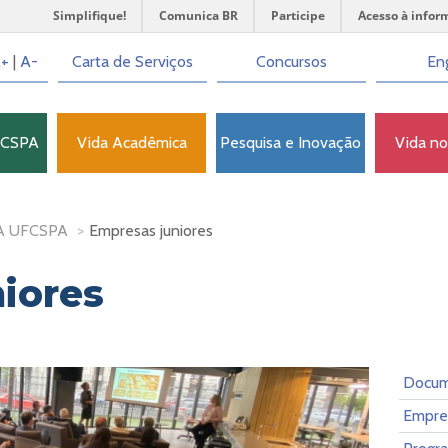
Simplifique!
Comunica BR
Participe
Acesso à infor
+
|
A-
Carta de Serviços
Concursos
Eng
FCSPA
Vida Acadêmica
Pesquisa e Inovação
Vida n
A UFCSPA
>
Empresas juniores
iores
Docum
Empres