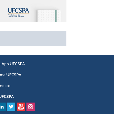
o App UFCSPA
ama UFCSPA
onosco
 UFCSPA