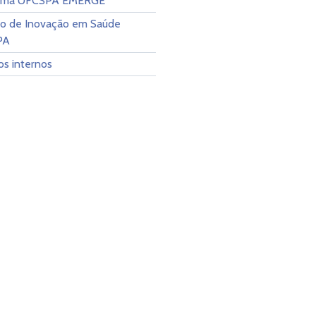
ama UFCSPA EMERGE
io de Inovação em Saúde
PA
os internos