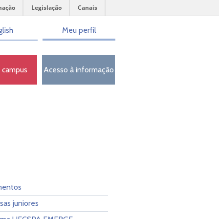
mação
Legislação
Canais
lish
Meu perfil
o campus
Acesso à informação
entos
as juniores