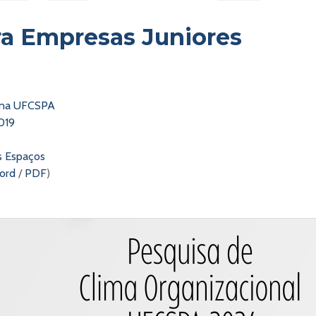
ra Empresas Juniores
J na UFCSPA
019
s Espaços
ord
/
PDF
)