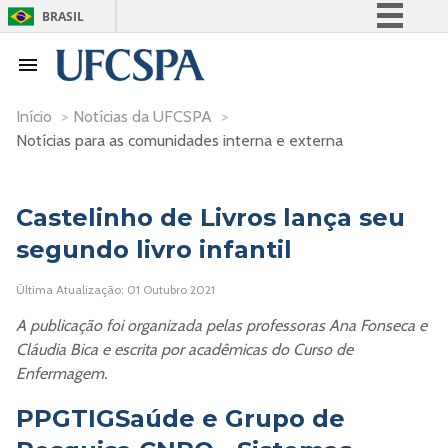
BRASIL
Simplifique!
Comunica BR
Participe
Início
>
Notícias da UFCSPA
>
Notícias para as comunidades interna e externa
Acesso à informação
Legislação
Canais
Castelinho de Livros lança seu
segundo livro infantil
Última Atualização: 01 Outubro 2021
A publicação foi organizada pelas professoras Ana Fonseca e
Cláudia Bica e escrita por acadêmicas do Curso de
Enfermagem.
PPGTIGSaúde e Grupo de