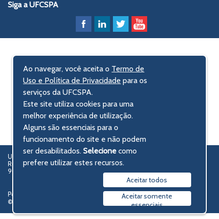
Siga a UFCSPA
Ao navegar, você aceita o
Termo de
Uso e Política de Privacidade
para os
serviços da UFCSPA.
Este site utiliza cookies para uma
melhor experiência de utilização.
Alguns são essenciais para o
funcionamento do site e não podem
ser desabilitados.
Selecione
como
UFCSPA – Universidade Federal de Ciências da Saúde de Porto Alegre
prefere utilizar estes recursos.
Rua Sarmento Leite, 245 - Centro Histórico
90050-170 Porto Alegre, RS, Brasil
Aceitar todos
Política de privacidade
Aceitar somente
© 2009-2026 UFCSPA
essenciais