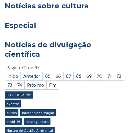
Notícias sobre cultura
Especial
Notícias de divulgação
científica
Página 70 de 87
Início
Anterior
65
66
67
68
69
70
71
72
73
74
Próximo
Fim
PPG-TIGSaúde
eventos
cursos
internacionalização
covid-19
biossegurança
Núcleo de Gestão Ambiental