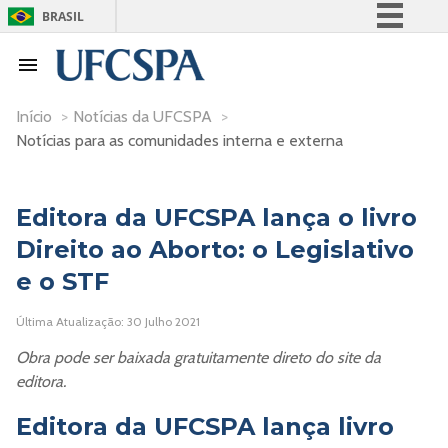
BRASIL
Simplifique!
Comunica BR
Participe
Início
>
Notícias da UFCSPA
>
Notícias para as comunidades interna e externa
Acesso à informação
Legislação
Canais
Editora da UFCSPA lança o livro
Direito ao Aborto: o Legislativo
e o STF
Última Atualização: 30 Julho 2021
Obra pode ser baixada gratuitamente direto do site da
editora.
Editora da UFCSPA lança livro