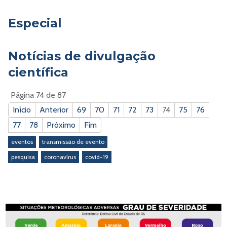
Especial
Notícias de divulgação
científica
Página 74 de 87
Início
Anterior
69
70
71
72
73
74
75
76
77
78
Próximo
Fim
eventos
transmissão de evento
pesquisa
coronavírus
covid-19