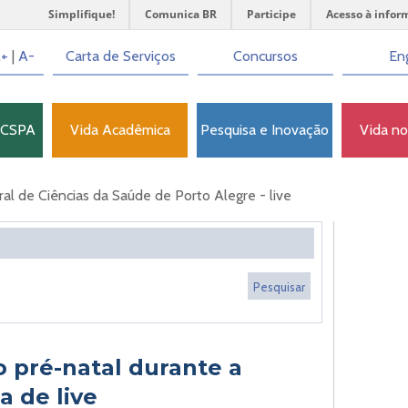
Simplifique!
Comunica BR
Participe
Acesso à infor
+
|
A-
Carta de Serviços
Concursos
Eng
FCSPA
Vida Acadêmica
Pesquisa e Inovação
Vida n
l de Ciências da Saúde de Porto Alegre - live
o pré-natal durante a
 de live