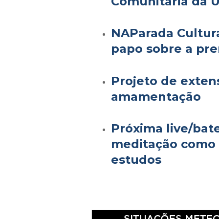
Comunitária da 
NAParada Cultural
papo sobre a pr
Projeto de exten
amamentação
Próxima live/bat
meditação como 
estudos