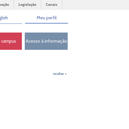
mação
Legislação
Canais
lish
Meu perfil
o campus
Acesso à informação
ocultar >