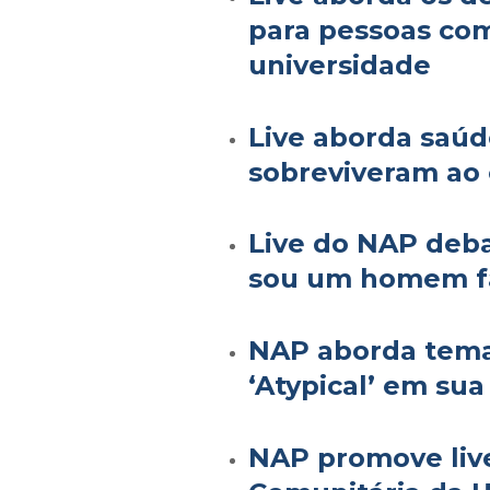
para pessoas com
universidade
Live aborda saú
sobreviveram ao
Live do NAP deba
sou um homem fá
NAP aborda tema 
‘Atypical’ em sua
NAP promove liv