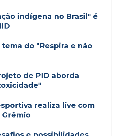
ção indígena no Brasil" é
NID
é tema do "Respira e não
rojeto de PID aborda
toxicidade"
portiva realiza live com
o Grêmio
safios e possibilidades