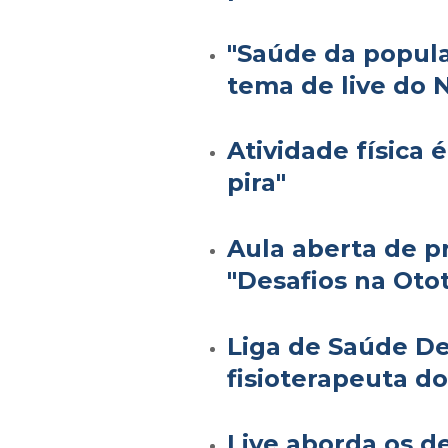
"Saúde da popula
tema de live do 
Atividade física 
pira"
Aula aberta de p
"Desafios na Oto
Liga de Saúde Des
fisioterapeuta d
Live aborda os de