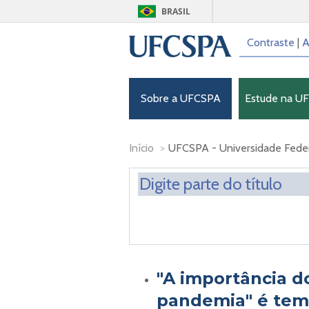
BRASIL
Contraste
|
A
Sobre a UFCSPA
Estude na U
Início
>
UFCSPA - Universidade Federa
"A importância d
pandemia" é tema