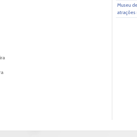
Museu de
atrações 
ira
ra