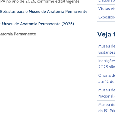
Dados so
A no ano de 2026, conforme edital vigente.
Visitas vi
e Bolsistas para o Museu de Anatomia Permanente
Exposiçõ
dos – Museu de Anatomia Permanente (2026)
Veja
Anatomia Permanente
Museu de
visitant
Inscriçõe
2025 são
Oficina d
até 12 de
Museu de
Nacional
Museu de
da 19ª P