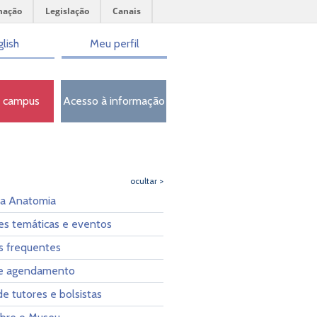
mação
Legislação
Canais
lish
Meu perfil
o campus
Acesso à informação
ocultar >
da Anatomia
es temáticas e eventos
s frequentes
 e agendamento
e tutores e bolsistas