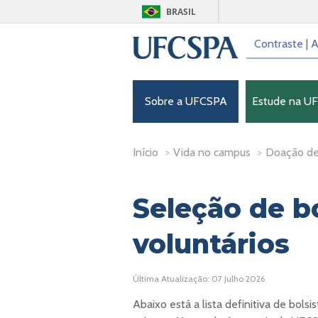
BRASIL
Contraste
|
A
Sobre a UFCSPA
Estude na U
Início
>
Vida no campus
>
Doação de
Seleção de bo
voluntários
Última Atualização: 07 Julho 2026
Abaixo está a lista definitiva de bol