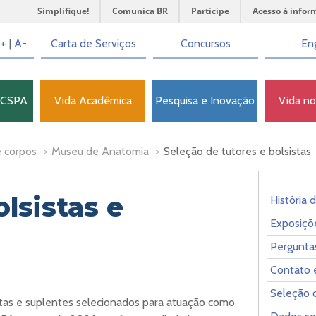
Simplifique!
Comunica BR
Participe
Acesso à infor
+
|
A-
Carta de Serviços
Concursos
Eng
FCSPA
Vida Acadêmica
Pesquisa e Inovação
Vida n
 corpos
>
Museu de Anatomia
>
Seleção de tutores e bolsistas
lsistas e
História 
Exposiçõ
Pergunta
Contato
Seleção d
sistas e suplentes selecionados para atuação como