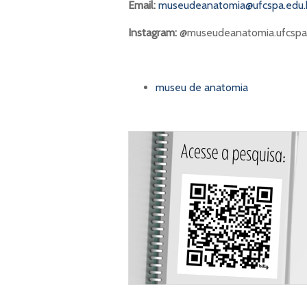
Email:
museudeanatomia@ufcspa.edu.
Instagram:
@museudeanatomia.ufcspa
museu de anatomia