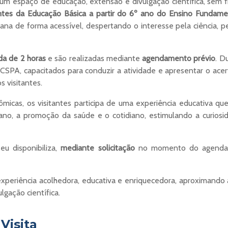
espaço de educação, extensão e divulgação científica, sem fin
antes da Educação Básica a partir do 6º ano do Ensino Fundame
a de forma acessível, despertando o interesse pela ciência, p
da de 2 horas
e são realizadas mediante
agendamento prévio
. D
PA, capacitados para conduzir a atividade e apresentar o acer
s visitantes.
micas, os visitantes participa de uma experiência educativa qu
o, a promoção da saúde e o cotidiano, estimulando a curiosid
eu disponibiliza,
mediante solicitação
no momento do agenda
periência acolhedora, educativa e enriquecedora, aproximando 
lgação científica.
Visita