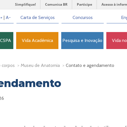
Simplifique!
Comunica BR
Participe
Acesso à infor
+
|
A-
Carta de Serviços
Concursos
Eng
FCSPA
Vida Acadêmica
Pesquisa e Inovação
Vida n
 corpos
>
Museu de Anatomia
>
Contato e agendamento
gendamento
26