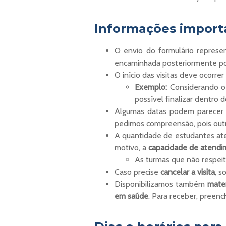
Informações import
O envio do formulário repres
encaminhada posteriormente por 
O início das visitas deve ocorr
Exemplo:
Considerando o t
possível finalizar dentro d
Algumas datas podem parecer di
pedimos compreensão, pois outr
A quantidade de estudantes ate
motivo, a
capacidade de atendim
As turmas que não respei
Caso precise
cancelar a visita
, s
Disponibilizamos também
mater
em saúde
. Para receber, preenc