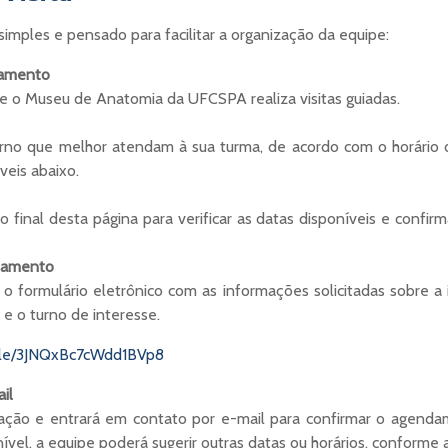
imples e pensado para facilitar a organização da equipe:
namento
ue o Museu de Anatomia da UFCSPA realiza visitas guiadas.
urno que melhor atendam à sua turma, de acordo com o horári
veis abaixo.
 final desta página para verificar as datas disponíveis e confirm
ndamento
o formulário eletrônico com as informações solicitadas sobre a i
a e o turno de interesse.
.gle/3JNQxBc7cWdd1BVp8
il
itação e entrará em contato por e-mail para confirmar o agenda
nível, a equipe poderá sugerir outras datas ou horários, conforme