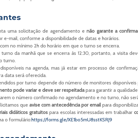
antes
enta uma solicitação de agendamento e
não garante a confirma
e-mail, conforme a disponibilidade de datas e horários.
er com no mínimo 2h do horário em que o turno se encerra.
urno da manhã que se encerra às 12:30, portanto, a visita deve 
o turno.
sponíveis na agenda, mas já estar em processo de confirmação 
a data será oferecida.
ndidos por turno depende do número de monitores disponíveis p
ento pode variar e deve ser respeitada
para garantir a qualidade 
tarem o número confirmado no agendamento e no turno, não serã
olicitamos que
avise com antecedência por email
para disponibiliz
iais didáticos gratuitos
para escolas interessadas em trabalhar
c
ha o formulário:
https://forms.gle/XE1bo5mU8sstKSRJ9