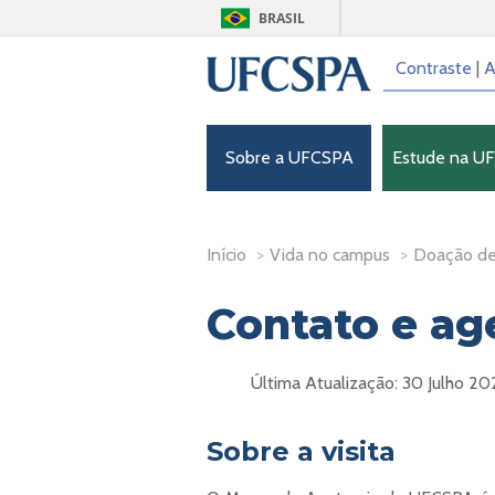
BRASIL
Contraste
|
A
Sobre a UFCSPA
Estude na U
Início
>
Vida no campus
>
Doação de
Contato e a
Última Atualização: 30 Julho 20
Sobre a visita