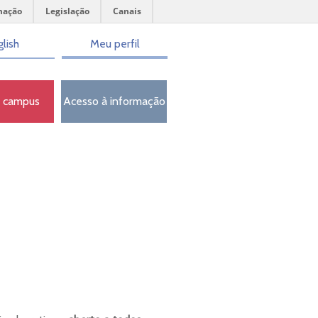
mação
Legislação
Canais
lish
Meu perfil
o campus
Acesso à informação