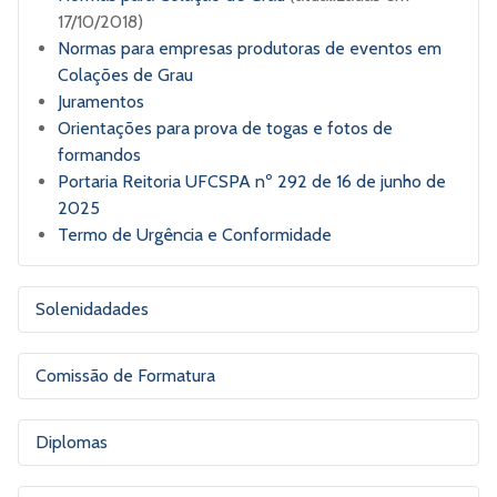
17/10/2018)
Normas para empresas produtoras de eventos em
Colações de Grau
Juramentos
Orientações para prova de togas e fotos de
formandos
Portaria Reitoria UFCSPA nº 292 de 16 de junho de
2025
Termo de Urgência e Conformidade
Solenidadades
Comissão de Formatura
Colação de Grau
A Comissão de Formatura representa os prováveis
Diplomas
Para mais informações:
eventos@ufcspa.edu.br
formandos perante a UFCSPA e promove a
comunicação entre a turma, a Coordenação do Curso, a