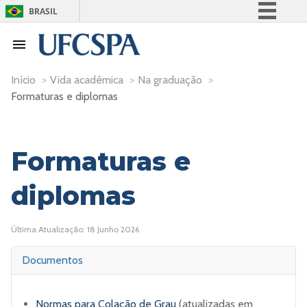
BRASIL
Simplifique!
Comunica BR
Participe
Início
>
Vida acadêmica
>
Na graduação
>
Formaturas e diplomas
Acesso à informação
Legislação
Canais
Formaturas e
diplomas
Última Atualização: 18 Junho 2026
Documentos
Normas para Colação de Grau
(atualizadas em