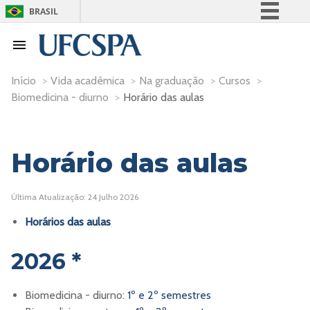
BRASIL
Simplifique!
Comunica BR
Participe
Início
>
Vida acadêmica
>
Na graduação
>
Cursos
>
Biomedicina - diurno
>
Horário das aulas
Acesso à informação
Legislação
Canais
Horário das aulas
Última Atualização: 24 Julho 2026
Horários das aulas
2026 *
Biomedicina - diurno:
1º e 2º semestres