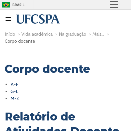
BRASIL
Simplifique!
Comunica BR
Participe
Início
>
Vida acadêmica
>
Na graduação
>
Mais...
>
Corpo docente
Acesso à informação
Legislação
Canais
Corpo docente
A-F
G-L
M-Z
Relatório de