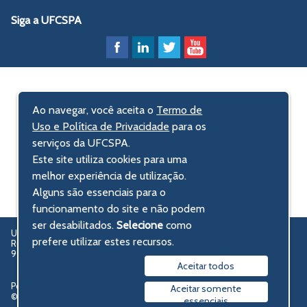
Siga a UFCSPA
Ao navegar, você aceita o
Termo de
Uso e Política de Privacidade
para os
serviços da UFCSPA.
Este site utiliza cookies para uma
melhor experiência de utilização.
Alguns são essenciais para o
funcionamento do site e não podem
ser desabilitados.
Selecione
como
UFCSPA – Universidade Federal de Ciências da Saúde de Porto Alegre
prefere utilizar estes recursos.
Rua Sarmento Leite, 245 - Centro Histórico
90050-170 Porto Alegre, RS, Brasil
Aceitar todos
Política de privacidade
Aceitar somente
© 2009-2026 UFCSPA
essenciais