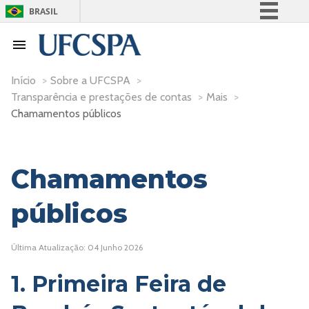
BRASIL
Simplifique!
Comunica BR
Participe
Início
>
Sobre a UFCSPA
>
Transparência e prestações de contas
>
Mais
>
Acesso à informação
Chamamentos públicos
Legislação
Canais
Chamamentos
públicos
Última Atualização: 04 Junho 2026
1. Primeira Feira de