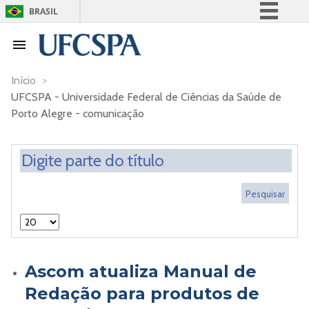
BRASIL
Simplifique!
Comunica BR
Participe
Início
>
UFCSPA - Universidade Federal de Ciências da Saúde de
Acesso à informação
Porto Alegre - comunicação
Legislação
Canais
Ascom atualiza Manual de
Redação para produtos de