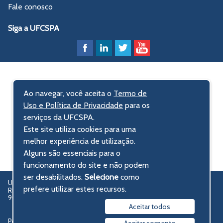
Fale conosco
Siga a UFCSPA
Ao navegar, você aceita o
Termo de
Uso e Política de Privacidade
para os
serviços da UFCSPA.
Este site utiliza cookies para uma
melhor experiência de utilização.
Alguns são essenciais para o
funcionamento do site e não podem
ser desabilitados.
Selecione
como
UFCSPA – Universidade Federal de Ciências da Saúde de Porto Alegre
prefere utilizar estes recursos.
Rua Sarmento Leite, 245 - Centro Histórico
90050-170 Porto Alegre, RS, Brasil
Aceitar todos
Política de privacidade