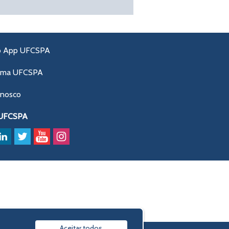
o App UFCSPA
ama UFCSPA
onosco
 UFCSPA
Aceitar todos