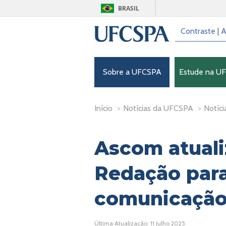
BRASIL
Contraste
|
A
Sobre a UFCSPA
Estude na U
Início
>
Notícias da UFCSPA
>
Notíci
Ascom atuali
Redação para
comunicaçã
Última Atualização: 11 Julho 2025