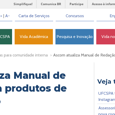
Simplifique!
Comunica BR
Participe
Acesso à infor
+
|
A-
Carta de Serviços
Concursos
Eng
FCSPA
Vida Acadêmica
Pesquisa e Inovação
Vida n
as para comunidade interna
>
Ascom atualiza Manual de Redaçã
za Manual de
Veja
 produtos de
UFCSPA f
o
Instagr
Assessor
nova coo