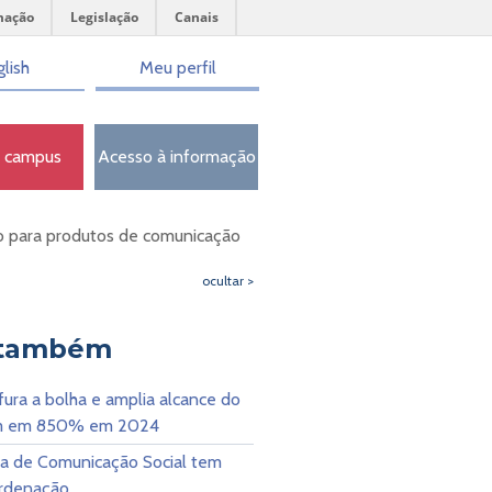
mação
Legislação
Canais
lish
Meu perfil
o campus
Acesso à informação
o para produtos de comunicação
ocultar >
 também
ura a bolha e amplia alcance do
am em 850% em 2024
ia de Comunicação Social tem
rdenação