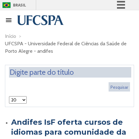
BRASIL
Simplifique!
Comunica BR
Participe
Início
>
UFCSPA - Universidade Federal de Ciências da Saúde de
Acesso à informação
Porto Alegre - andifes
Legislação
Canais
Andifes IsF oferta cursos de
idiomas para comunidade da