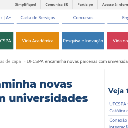
Simplifique!
Comunica BR
Participe
Acesso à infor
+
|
A-
Carta de Serviços
Concursos
Eng
FCSPA
Vida Acadêmica
Pesquisa e Inovação
Vida n
as de capa
>
UFCSPA encaminha novas parcerias com universid
minha novas
Veja
m universidades
UFCSPA f
Católica
Conexão 
integraç