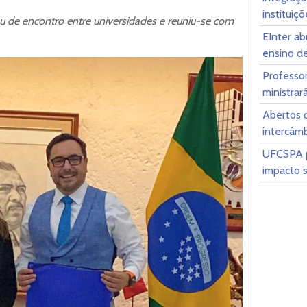
instituiç
ou de encontro entre universidades e reuniu-se com
EInter ab
ensino de
Professo
ministrar
Abertos o
intercâm
UFCSPA p
impacto s