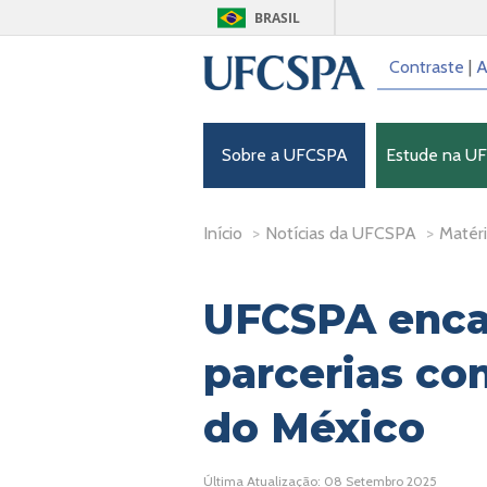
BRASIL
Contraste
|
A
Sobre a UFCSPA
Estude na U
Início
>
Notícias da UFCSPA
>
Matéri
UFCSPA enca
parcerias co
do México
Última Atualização: 08 Setembro 2025