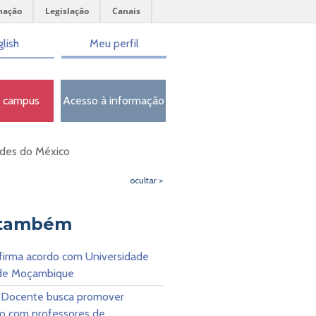
mação
Legislação
Canais
lish
Meu perfil
o campus
Acesso à informação
ades do México
ocultar >
 também
irma acordo com Universidade
 de Moçambique
Docente busca promover
ão com professores de