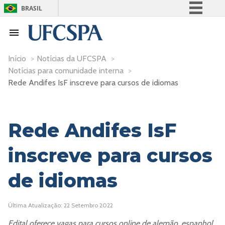
BRASIL
Simplifique!
Comunica BR
Participe
Início
>
Notícias da UFCSPA
>
Notícias para comunidade interna
>
Acesso à informação
Rede Andifes IsF inscreve para cursos de idiomas
Legislação
Canais
Rede Andifes IsF
inscreve para cursos
de idiomas
Última Atualização: 22 Setembro 2022
Edital oferece vagas para cursos online de alemão, espanhol,