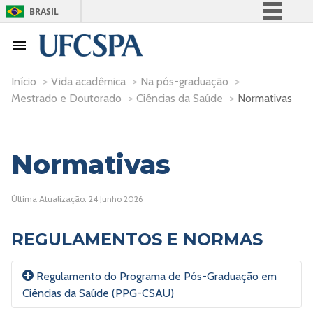
BRASIL
Simplifique!
Comunica BR
Participe
Início
>
Vida acadêmica
>
Na pós-graduação
>
Mestrado e Doutorado
>
Ciências da Saúde
>
Normativas
Acesso à informação
Legislação
Canais
Normativas
Última Atualização: 24 Junho 2026
REGULAMENTOS E NORMAS
Regulamento do Programa de Pós-Graduação em
Ciências da Saúde (PPG-CSAU)