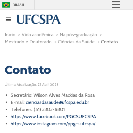
BRASIL
Simplifique!
Comunica BR
Participe
Início
>
Vida acadêmica
>
Na pós-graduação
>
Mestrado e Doutorado
>
Ciências da Saúde
>
Contato
Acesso à informação
Legislação
Canais
Contato
Última Atualização: 22 Abril 2026
Secretário: Wilson Alves Mackias da Rosa
E-mail:
cienciasdasaude@
ufcspa.edu.br
Telefones: (51) 3303-8801
https://www.facebook.com/PGCSUFCSPA
https://www.instagram.com/ppgcs.ufcspa/