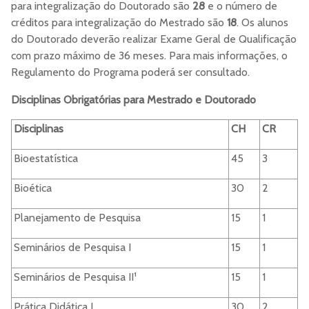
para integralização do Doutorado são
28
e o número de
créditos para integralização do Mestrado são
18
. Os alunos
do Doutorado deverão realizar Exame Geral de Qualificação
com prazo máximo de 36 meses. Para mais informações, o
Regulamento do Programa poderá ser consultado.
Disciplinas Obrigatórias para Mestrado e Doutorado
Disciplinas
CH
CR
Bioestatística
45
3
Bioética
30
2
Planejamento de Pesquisa
15
1
Seminários de Pesquisa I
15
1
Seminários de Pesquisa II¹
15
1
Prática Didática I
30
2