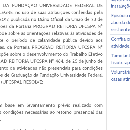
 DA FUNDAÇÃO UNIVERSIDADE FEDERAL DE
instalaç
E, no uso de suas atribuições conferidas pela
Episódio
017, publicada no Diário Oficial da União de 23 de
aborda d
sições da Portaria PROGRAD REITORIA UFCSPA Nº
enchente
õe sobre as orientações relativas às atividades de
Confira c
te o período de calamidade pública devido aos
atividade
ensas, da Portaria PROGRAD REITORIA UFCSPA Nº
spõe sobre o desenvolvimento do Trabalho Efetivo
TamoJunto
GRAD REITORIA UFCSPA Nº 484, de 25 de junho de
fisiotera
nto de atividades não presenciais para condições
Voluntár
sos de Graduação da Fundação Universidade Federal
casas ati
e (UFCSPA), RESOLVE:
com base em levantamento prévio realizado com
as condições necessárias ao retorno presencial das
.