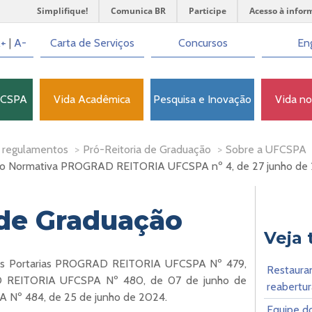
Simplifique!
Comunica BR
Participe
Acesso à infor
+
|
A-
Carta de Serviços
Concursos
Eng
FCSPA
Vida Acadêmica
Pesquisa e Inovação
Vida n
 regulamentos
>
Pró-Reitoria de Graduação
>
Sobre a UFCSPA
ão Normativa PROGRAD REITORIA UFCSPA nº 4, de 27 junho de
 de Graduação
Veja
nas Portarias PROGRAD REITORIA UFCSPA Nº 479,
Restauran
 REITORIA UFCSPA Nº 480, de 07 de junho de
reabertu
Nº 484, de 25 de junho de 2024.
Equipe do