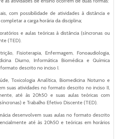
tre as atividades de ensino ocorrem de duas formas:
iais, com possibilidade de atividades à distância e
ompletar a carga horária da disciplina;
boratórios e aulas teóricas à distância (síncronas ou
nte (TED).
rição, Fisioterapia, Enfermagem, Fonoaudiologia,
dicina Diurno, Informática Biomédica e Química
ormato descrito no inciso I.
de, Toxicologia Analítica, Biomedicina Noturno e
suas atividades no formato descrito no inciso II,
almente, até às 20h50 e suas aulas teóricas com
ssíncronas) e Trabalho Efetivo Discente (TED).
rmácia desenvolvem suas aulas no formato descrito
erencialmente até às 20h50 e teóricas em horários