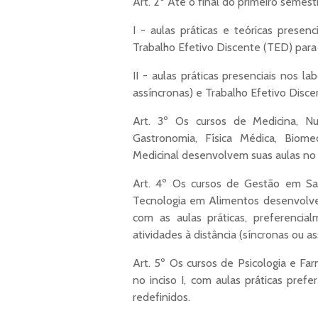
Art. 2º Até o final do primeiro semes
I - aulas práticas e teóricas presenc
Trabalho Efetivo Discente (TED) para c
II - aulas práticas presenciais nos la
assíncronas) e Trabalho Efetivo Disce
Art. 3º Os cursos de Medicina, Nut
Gastronomia, Física Médica, Biome
Medicinal desenvolvem suas aulas no f
Art. 4º Os cursos de Gestão em Saú
Tecnologia em Alimentos desenvolvem 
com as aulas práticas, preferenci
atividades à distância (síncronas ou a
Art. 5º Os cursos de Psicologia e Fa
no inciso I, com aulas práticas pref
redefinidos.