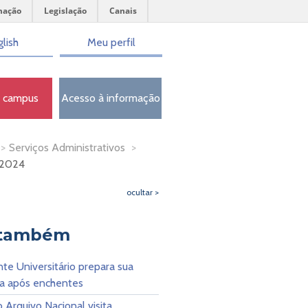
mação
Legislação
Canais
lish
Meu perfil
o campus
Acesso à informação
>
Serviços Administrativos
>
 2024
ocultar >
 também
te Universitário prepara sua
ra após enchentes
 Arquivo Nacional visita