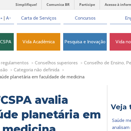
Simplifique!
Comunica BR
Participe
Acesso à infor
+
|
A-
Carta de Serviços
Concursos
Eng
FCSPA
Vida Acadêmica
Pesquisa e Inovação
Vida n
 regulamentos
>
Conselhos superiores
>
Conselho de Ensino, P
nsão
>
Categoria não definida
>
aúde planetária em faculdade de medicina
CSPA avalia
Veja
úde planetária em
Saúde men
 medicina
analisam