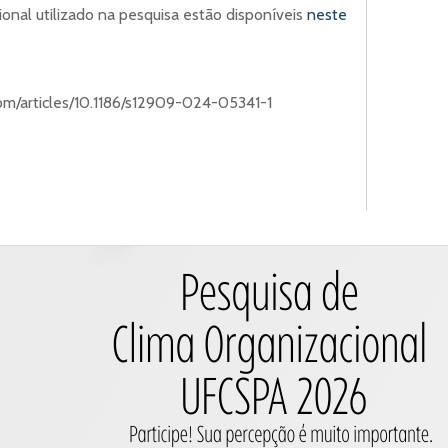
onal utilizado na pesquisa estão disponíveis
neste
m/articles/10.1186/s12909-024-05341-1