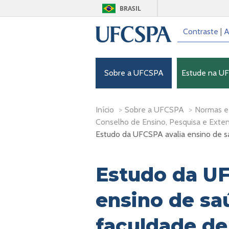
BRASIL
Contraste
|
A
Sobre a UFCSPA
Estude na U
Início
>
Sobre a UFCSPA
>
Normas e
Conselho de Ensino, Pesquisa e Exte
Estudo da UFCSPA avalia ensino de s
Estudo da UF
ensino de sa
faculdade de