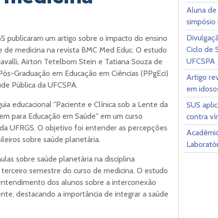
Aluna de
simpósio 
Divulgaçã
 publicaram um artigo sobre o impacto do ensino
Ciclo de
e de medicina na revista BMC Med Educ. O estudo
UFCSPA
davalli, Airton Tetelbom Stein e Tatiana Souza de
 Pós-Graduação em Educação em Ciências (PPgEci)
Artigo re
de Pública da UFCSPA.
em idoso
guia educacional "Paciente e Clínica sob a Lente da
SUS apli
agem para Educação em Saúde" em um curso
contra ví
 da UFRGS. O objetivo foi entender as percepções
Acadêmic
leiros sobre saúde planetária.
Laborató
las sobre saúde planetária na disciplina
o terceiro semestre do curso de medicina. O estudo
 entendimento dos alunos sobre a interconexão
te, destacando a importância de integrar a saúde