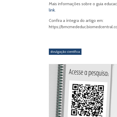
Mais informações sobre o guia educaci
link
.
Confira a íntegra do artigo em:
https://bmcmededuc.biomedcentral.co
divulgação científica