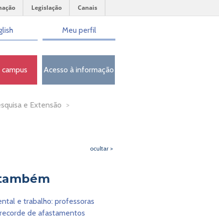
mação
Legislação
Canais
lish
Meu perfil
o campus
Acesso à informação
esquisa e Extensão
>
ocultar >
 também
tal e trabalho: professoras
 recorde de afastamentos