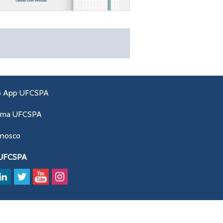
o App UFCSPA
ama UFCSPA
onosco
 UFCSPA