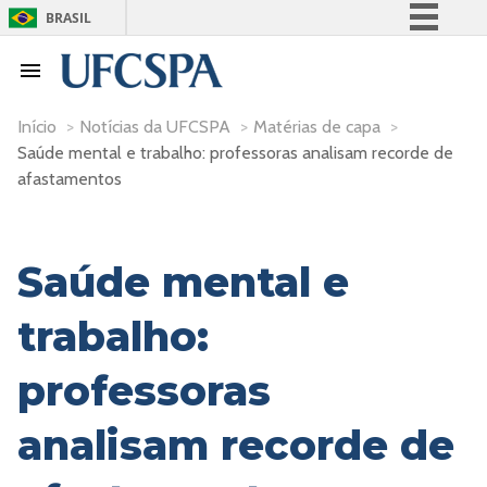
BRASIL
Simplifique!
Comunica BR
Participe
Início
>
Notícias da UFCSPA
>
Matérias de capa
>
Saúde mental e trabalho: professoras analisam recorde de
Acesso à informação
afastamentos
Legislação
Canais
Saúde mental e
trabalho:
professoras
analisam recorde de