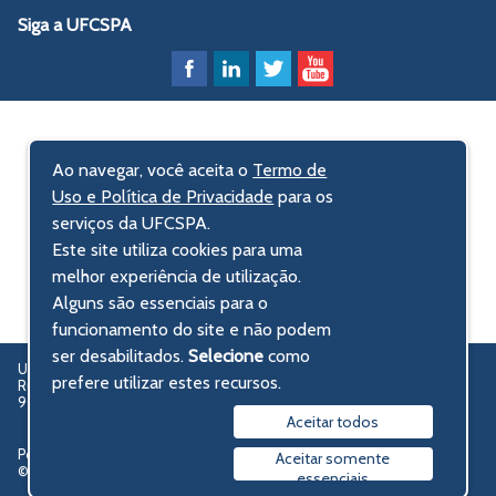
Siga a UFCSPA
Ao navegar, você aceita o
Termo de
Uso e Política de Privacidade
para os
serviços da UFCSPA.
Este site utiliza cookies para uma
melhor experiência de utilização.
Alguns são essenciais para o
funcionamento do site e não podem
ser desabilitados.
Selecione
como
UFCSPA – Universidade Federal de Ciências da Saúde de Porto Alegre
prefere utilizar estes recursos.
Rua Sarmento Leite, 245 - Centro Histórico
90050-170 Porto Alegre, RS, Brasil
Aceitar todos
Política de privacidade
Aceitar somente
© 2009-2026 UFCSPA
essenciais