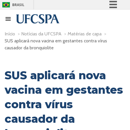
BRASIL
Simplifique!
Comunica BR
Participe
Início
>
Notícias da UFCSPA
>
Matérias de capa
>
SUS aplicará nova vacina em gestantes contra vírus
Acesso à informação
causador da bronquiolite
Legislação
Canais
SUS aplicará nova
vacina em gestantes
contra vírus
causador da