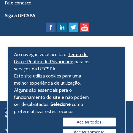
Fale conosco
Siga a UFCSPA
Ao navegar, você aceita o
Termo de
Uso e Política de Privacidade
para os
serviços da UFCSPA.
Este site utiliza cookies para uma
melhor experiência de utilização.
Alguns são essenciais para o
funcionamento do site e não podem
ser desabilitados.
Selecione
como
UFCSPA – Universidade Federal de Ciências da Saúde de Porto Alegre
prefere utilizar estes recursos.
Rua Sarmento Leite, 245 - Centro Histórico
90050-170 Porto Alegre, RS, Brasil
Aceitar todos
Política de privacidade
Aceitar somente