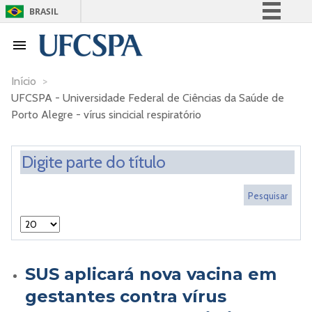
BRASIL
Simplifique!
Comunica BR
Participe
Início
>
UFCSPA - Universidade Federal de Ciências da Saúde de
Acesso à informação
Porto Alegre - vírus sincicial respiratório
Legislação
Canais
SUS aplicará nova vacina em
gestantes contra vírus