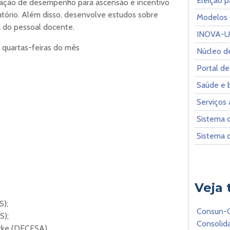
Eleição 
liação de desempenho para ascensão e incentivo
atório. Além disso, desenvolve estudos sobre
Modelos
a do pessoal docente.
INOVA-
 quartas-feiras do mês
Núcleo d
Portal d
Saúde e 
Serviços 
Sistema 
Sistema 
Veja
S);
Consun-
S);
Consolid
cke (DECESA).