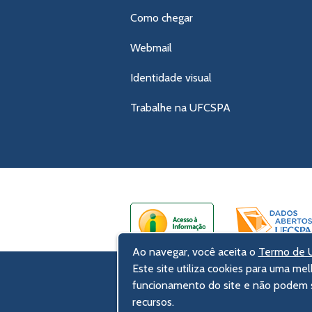
Como chegar
Webmail
Identidade visual
Trabalhe na UFCSPA
Ao navegar, você aceita o
Termo de U
Este site utiliza cookies para uma mel
UFCSPA – Universidade Federal de Ci
funcionamento do site e não podem s
Rua Sarmento Leite, 245 - Centro His
recursos.