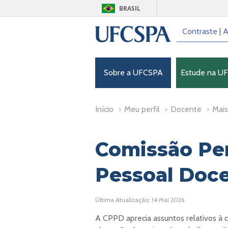
BRASIL
Contraste
|
A
Sobre a UFCSPA
Estude na U
Início
>
Meu perfil
>
Docente
>
Mais.
Comissão Pe
Pessoal Doc
Última Atualização: 14 Mai 2026
A CPPD aprecia assuntos relativos à c