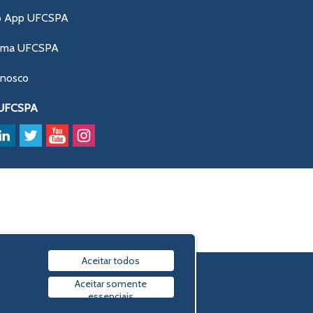
o App UFCSPA
ama UFCSPA
onosco
 UFCSPA
Aceitar todos
Política de privacidade
Aceitar somente
essenciais
© 2009-2026 UFCSPA