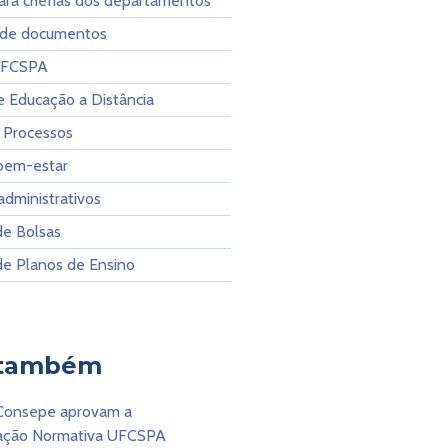
para chefias dos departamentos
 de documentos
UFCSPA
e Educação a Distância
e Processos
bem-estar
administrativos
de Bolsas
de Planos de Ensino
 também
Consepe aprovam a
ação Normativa UFCSPA