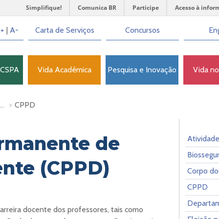
Simplifique!
Comunica BR
Participe
Acesso à infor
+
|
A-
Carta de Serviços
Concursos
Eng
FCSPA
Vida Acadêmica
Pesquisa e Inovação
Vida n
..
>
CPPD
rmanente de
Atividad
Biossegu
ente (CPPD)
Corpo do
CPPD
Departam
arreira docente dos professores, tais como