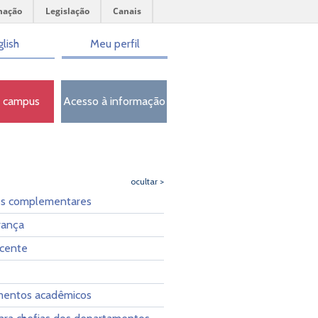
mação
Legislação
Canais
lish
Meu perfil
o campus
Acesso à informação
ocultar >
es complementares
rança
cente
entos acadêmicos