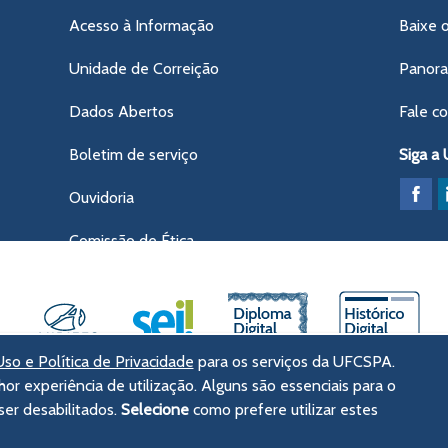
Acesso à Informação
Baixe 
Unidade de Correição
Panor
Dados Abertos
Fale c
Boletim de serviço
Siga a
Ouvidoria
Comissão de Ética
so e Política de Privacidade
para os serviços da UFCSPA.
hor experiência de utilização. Alguns são essenciais para o
ências da Saúde de Porto Alegre
er desabilitados.
Selecione
como prefere utilizar estes
tórico