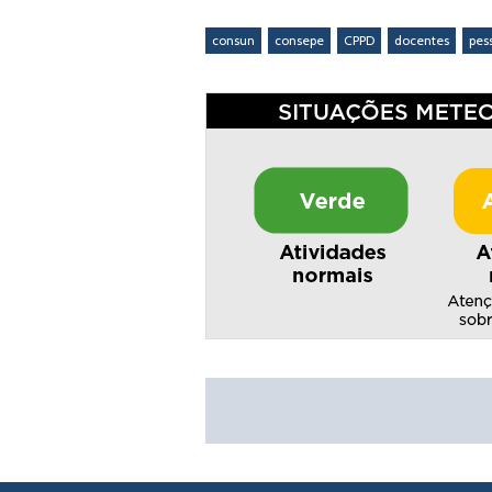
consun
consepe
CPPD
docentes
pes