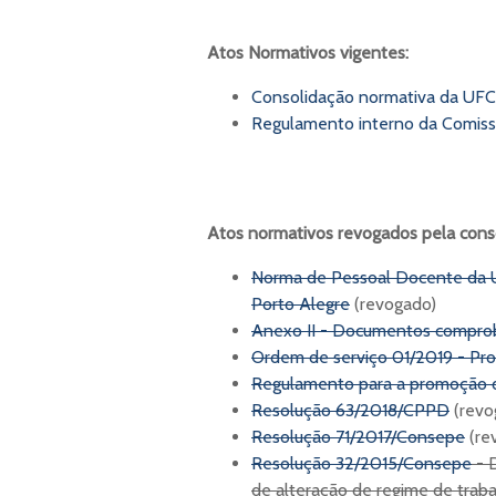
Atos Normativos vigentes:
Consolidação normativa da UF
Regulamento interno da Comis
Atos normativos revogados pela cons
Norma de Pessoal Docente da U
Porto Alegre
(revogado)
Anexo II - Documentos comprob
Ordem de serviço 01/2019 - Pr
Regulamento para a promoção d
Resolução 63/2018/CPPD
(revo
Resolução 71/2017/Consepe
(re
Resolução 32/2015/Consepe
- 
de alteração de regime de trab