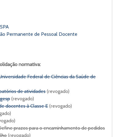
CSPA
são Permanente de Pessoal Docente
olidação normativa:
niversidade Federal de Ciências da Saúde de
atórios de atividades
(revogado)
ogesp
(revogado)
e docentes à Classe E
(revogado)
gado)
vogado)
Define prazos para o encaminhamento de pedidos
alho
(revogado)