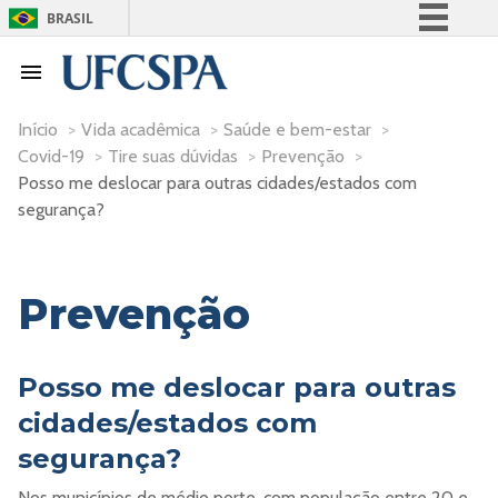
BRASIL
Simplifique!
Comunica BR
Participe
Início
>
Vida acadêmica
>
Saúde e bem-estar
>
Covid-19
>
Tire suas dúvidas
>
Prevenção
>
Acesso à informação
Posso me deslocar para outras cidades/estados com
Legislação
segurança?
Canais
Prevenção
Posso me deslocar para outras
cidades/estados com
segurança?
Nos municípios de médio porte, com população entre 20 e