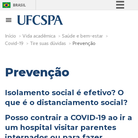
BRASIL
Simplifique!
Comunica BR
Participe
Início
>
Vida acadêmica
>
Saúde e bem-estar
>
Covid-19
>
Tire suas dúvidas
>
Prevenção
Acesso à informação
Legislação
Canais
Prevenção
Isolamento social é efetivo? O
que é o distanciamento social?
Posso contrair a COVID-19 ao ir a
um hospital visitar parentes
internados ou para fazer