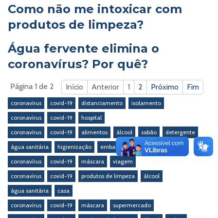
Como não me intoxicar com
produtos de limpeza?
Água fervente elimina o
coronavírus? Por quê?
Página 1 de 2
Início
Anterior
1
2
Próximo
Fim
coronavírus
covid-19
distanciamento
isolamento
coronavírus
covid-19
hospital
coronavírus
covid-19
alimentos
álcool
sabão
detergente
água sanitária
higienização
embalagens
coronavírus
covid-19
máscara
viagem
coronavírus
covid-19
produtos de limpeza
álcool
água sanitária
casa
coronavírus
covid-19
máscara
supermercado