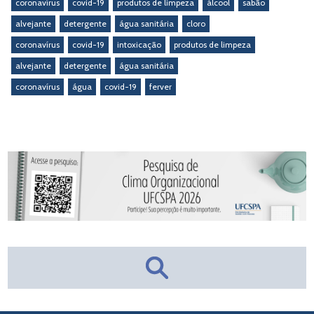
coronavírus
covid-19
produtos de limpeza
álcool
sabão
alvejante
detergente
água sanitária
cloro
coronavírus
covid-19
intoxicação
produtos de limpeza
alvejante
detergente
água sanitária
coronavírus
água
covid-19
ferver